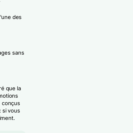
4
l'une des
tages sans
ré que la
motions
x, conçus
 si vous
iment.