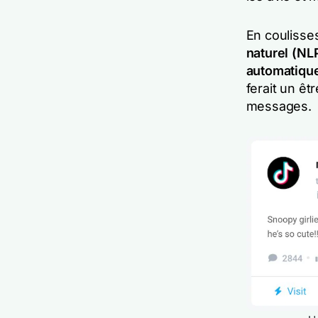
En coulisse
naturel (NL
automatiqu
ferait un ê
messages.