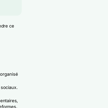
ndre ce
 organisé
 sociaux.
entaires,
teformes.