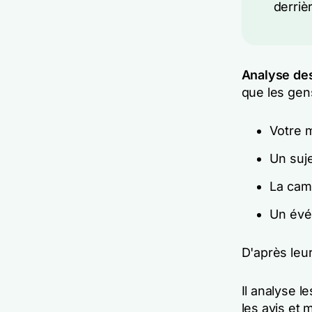
derrièr
Analyse des
que les gen
Votre 
Un suj
La cam
Un évé
D'après leu
Il analyse l
les avis et