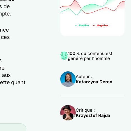
rs de
mpte.
ence
r ces
100%
du contenu est
généré par l'homme
s
ne
e aux
Auteur :
Katarzyna Dereń
lette quant
Critique :
Krzysztof Rajda