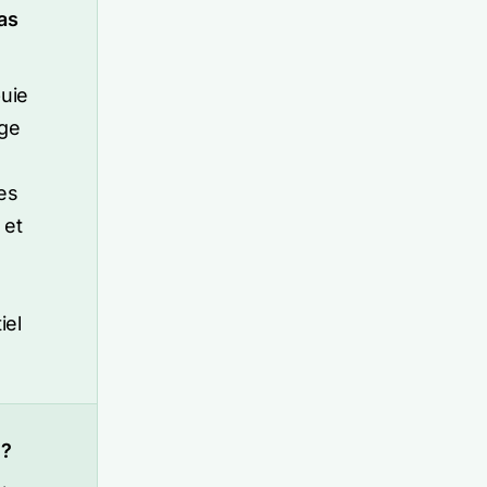
as
puie
age
es
 et
iel
 ?