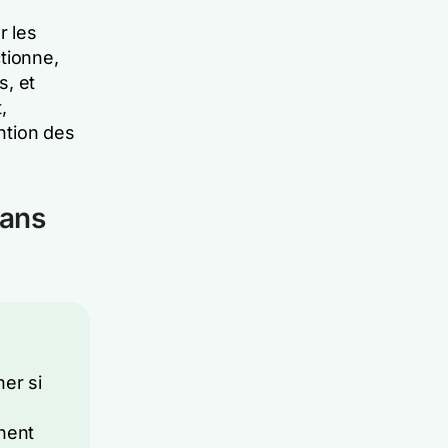
r les
tionne,
s, et
,
ention des
dans
er si
chent