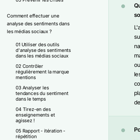
Qu
so
Comment effectuer une
analyse des sentiments dans
L'
les médias sociaux ?
su
01 Utiliser des outils
na
d'analyse des sentiments
ma
dans les médias sociaux
ou
02 Contrôler
régulièrement la marque
le
mentions
co
03 Analyser les
pl
tendances du sentiment
dans le temps
de
04 Tirez-en des
enseignements et
agissez !
Po
05 Rapport - itération -
répétition