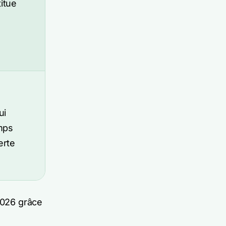
itue
ui
emps
erte
2026 grâce