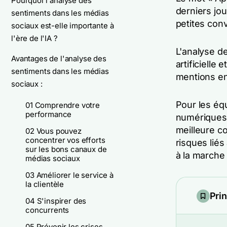
Pourquoi l'analyse des
derniers jou
sentiments dans les médias
petites con
sociaux est-elle importante à
l'ère de l'IA ?
L'analyse de
Avantages de l'analyse des
artificielle
sentiments dans les médias
mentions en 
sociaux :
Pour les éq
01 Comprendre votre
performance
numériques 
meilleure c
02 Vous pouvez
concentrer vos efforts
risques liés
sur les bons canaux de
à la marche 
médias sociaux
03 Améliorer le service à
la clientèle
Pri
04 S'inspirer des
concurrents
05 Prévenir les crises