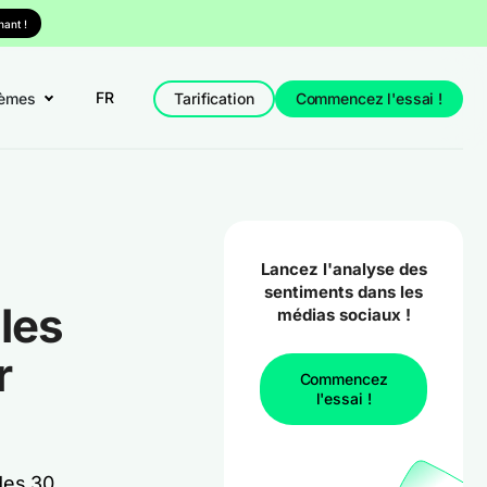
ant !
FR
èmes
Tarification
Commencez l'essai !
Lancez l'analyse des
sentiments dans les
les
médias sociaux !
r
Commencez
l'essai !
des 30