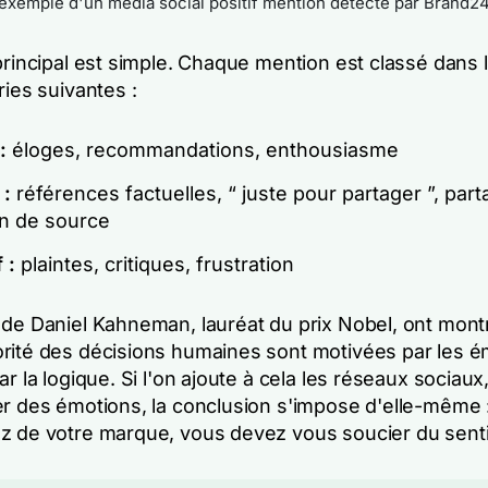
'exemple d'un média social positif mention détecté par Brand2
principal est simple. Chaque mention est classé dans 
ries suivantes :
:
éloges, recommandations, enthousiasme
 :
références factuelles, “ juste pour partager ”, par
n de source
 :
plaintes, critiques, frustration
 de Daniel Kahneman, lauréat du prix Nobel, ont mont
rité des décisions humaines sont motivées par les é
ar la logique. Si l'on ajoute à cela les réseaux sociau
er des émotions, la conclusion s'impose d'elle-même :
z de votre marque, vous devez vous soucier du sent