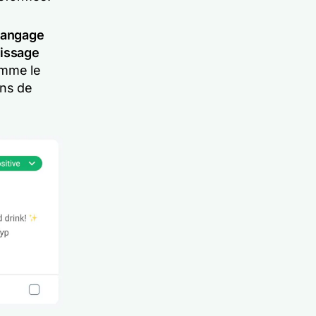
 langage
issage
omme le
ons de