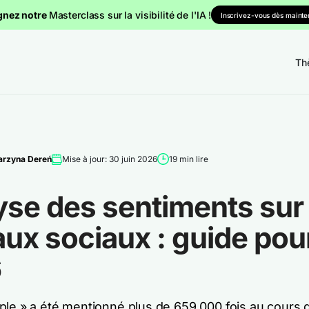
gnez notre
Masterclass sur la visibilité de l'IA !
Inscrivez-vous dès mainten
Th
arzyna Dereń
Mise à jour: 30 juin 2026
19 min lire
se des sentiments sur 
ux sociaux : guide pou
6
ple » a été mentionné plus de 659 000 fois au cours 