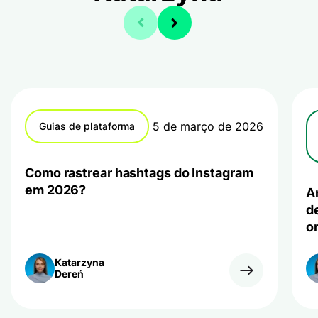
5 de março de 2026
Guias de plataforma
Como rastrear hashtags do Instagram
em 2026?
A
d
or
Katarzyna
Dereń