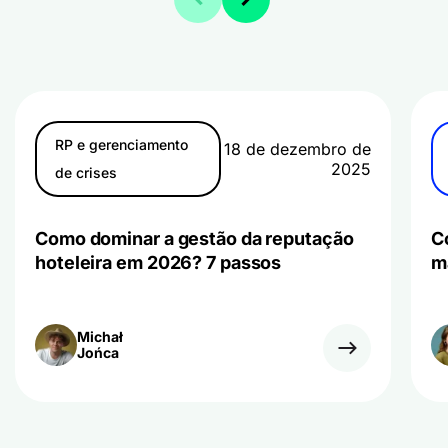
RP e gerenciamento
18 de dezembro de
2025
de crises
Como dominar a gestão da reputação
C
hoteleira em 2026? 7 passos
m
Michał
Jońca