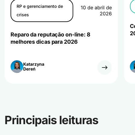
RP e gerenciamento de
10 de abril de
2026
crises
C
2
Reparo da reputação on-line: 8
melhores dicas para 2026
Katarzyna
Dereń
Principais leituras