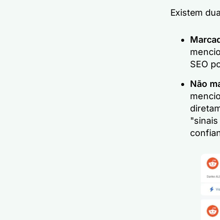
Existem dua
Marcad
menci
SEO po
Não ma
menci
direta
"sinai
confian