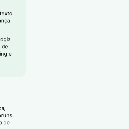
texto
ança
ogia
s de
ing e
ca,
óruns,
o de