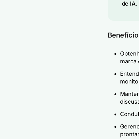
de IA
.
Benefíci
Obtenh
marca 
Entend
monito
Manten
discus
Condu
Gerenc
pronta