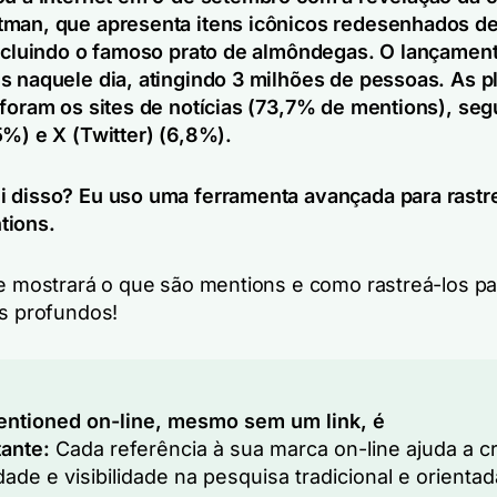
man, que apresenta itens icônicos redesenhados d
incluindo o famoso prato de almôndegas. O lançamen
s naquele dia, atingindo 3 milhões de pessoas. As p
 foram os sites de notícias (73,7% de mentions), seg
5%) e X (Twitter) (6,8%).
 disso? Eu uso uma ferramenta avançada para rastr
tions.
he mostrará o que são mentions e como rastreá-los pa
is profundos!
entioned on-line, mesmo sem um link, é
tante:
Cada referência à sua marca on-line ajuda a cr
dade e visibilidade na pesquisa tradicional e orientad