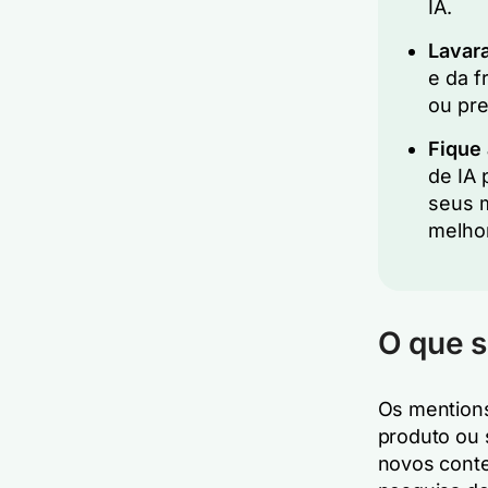
IA.
Lavara
e da f
ou pre
Fique 
de IA 
seus m
melho
O que s
Os mentions
produto ou s
novos conte