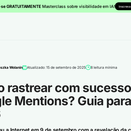
a-se GRATUITAMENTE
Masterclass sobre visibilidade em IA!
Inscreva
szka Wolanin
Atualizado: 15 de setembro de 2025
8 leitura mínima
 rastrear com sucesso
le Mentions? Guia par
6
ou a Internet em 9 de setembro com a revelação da 