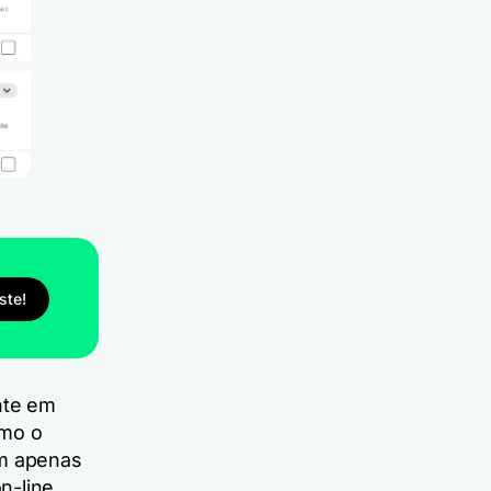
este!
nte em
omo o
am apenas
n-line.