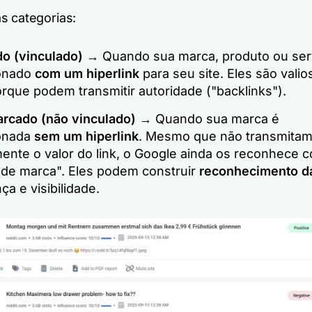
s categorias:
o (vinculado)
→ Quando sua marca, produto ou ser
onado
com um hiperlink
para seu site. Eles são valio
rque podem transmitir autoridade ("backlinks").
rcado (não vinculado)
→ Quando sua marca é
onada
sem um hiperlink
. Mesmo que não transmita
mente o valor do link, o Google ainda os reconhece 
s de marca". Eles podem construir
reconhecimento d
ça e visibilidade.