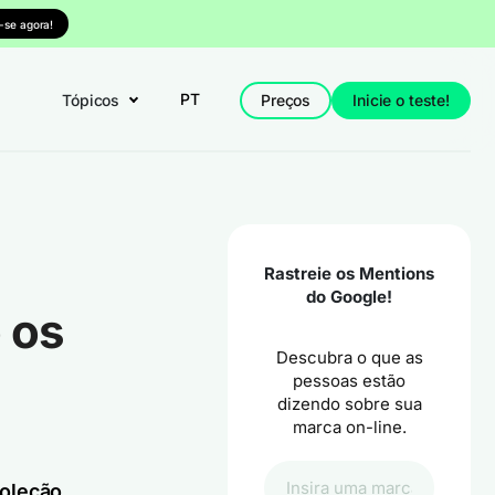
-se agora!
PT
Tópicos
Preços
Inicie o teste!
Rastreie os Mentions
do Google!
 os
Descubra o que as
a
pessoas estão
dizendo sobre sua
marca on-line.
coleção