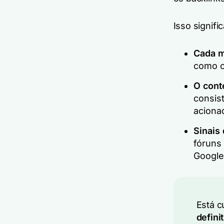
Isso signifi
Cada m
como o
O cont
consis
acionad
Sinais 
fóruns 
Google
Está c
defini