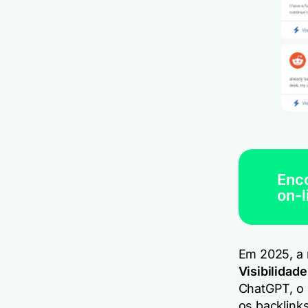
Enc
on-l
Em 2025, a
Visibilidade
ChatGPT, o 
os backlink