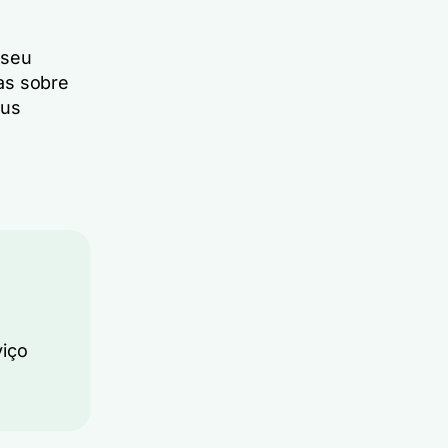
 seu
as sobre
eus
viço