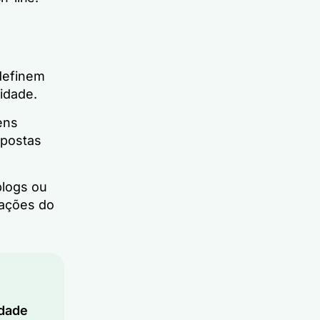
definem
idade.
ens
spostas
blogs ou
cações do
a
idade