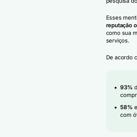
pesquisa do
Esses ment
reputação o
como sua ma
serviços.
De acordo c
93%
d
compr
58%
e
com ót