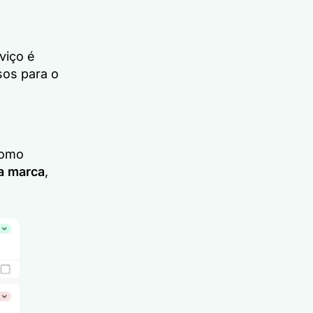
viço é
sos para o
m
como
a marca
,