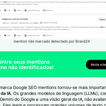
mention não marcado detectado por Brand24
ontre seus mentions
Inicie o t
ine não identificados!
 marca Google SEO mentions tornou-se mais importa
 da IA
. Os grandes modelos de linguagem (LLMs), c
Gemini do Google e uma visão geral da IA, não avali
s. Eles leem e processam grandes volumes de texto o