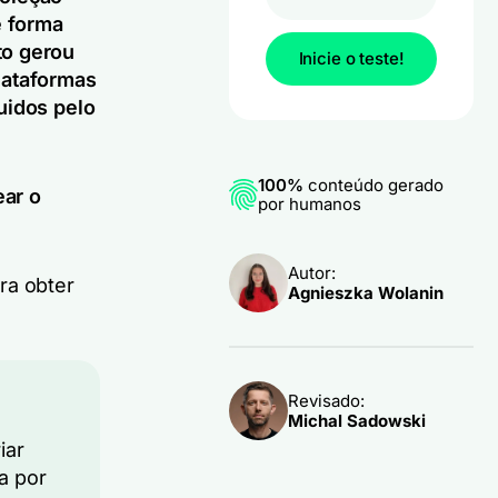
e forma
to gerou
Inicie o teste!
lataformas
uidos pelo
100%
conteúdo gerado
ear o
por humanos
Autor:
ra obter
Agnieszka Wolanin
Revisado:
Michal Sadowski
iar
a por