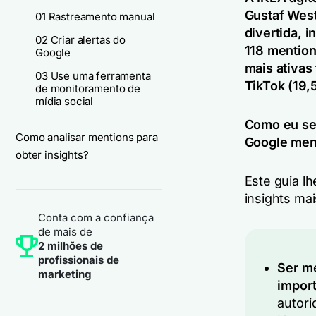
Gustaf West
01 Rastreamento manual
divertida, 
02 Criar alertas do
118 mention
Google
mais ativas
03 Use uma ferramenta
TikTok (19,
de monitoramento de
mídia social
Como eu sei
Como analisar mentions para
Google men
obter insights?
Este guia l
insights ma
Conta com a confiança
de mais de
2 milhões de
profissionais de
Ser m
marketing
impor
autori