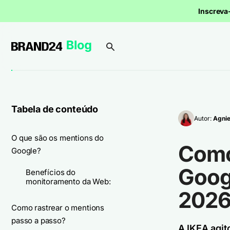
Inscrev
Tabela de conteúdo
Autor:
Agnie
O que são os mentions do
Como
Google?
Goog
Benefícios do
monitoramento da Web:
202
Como rastrear o mentions
passo a passo?
A IKEA agit