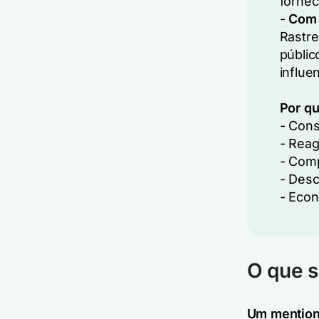
fornec
-
Com 
Rastre
públic
influe
Por qu
- Cons
- Reag
- Comp
- Desc
- Econ
O que s
Um mention