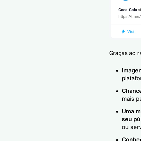
Graças ao r
Imagem
platafo
Chance
mais p
Uma me
seu pú
ou serv
Conhec