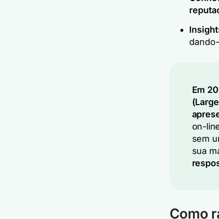
reputa
Insight
dando-
Em 20
(Larg
apres
on-lin
sem um
sua m
respos
Como ra