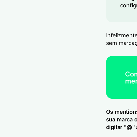
config
Infelizment
sem marcaçã
Com
men
Os mention
sua marca o
digitar "@"