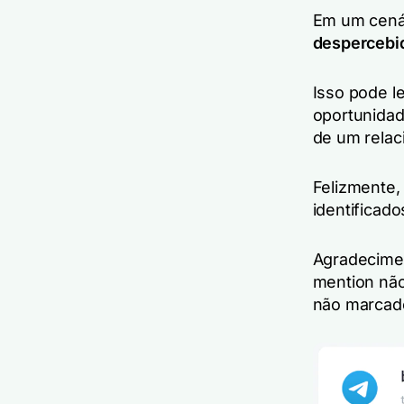
Em um cená
despercebi
Isso pode l
oportunidad
de um relac
Felizmente,
identificado
Agradecime
mention não
não marcad