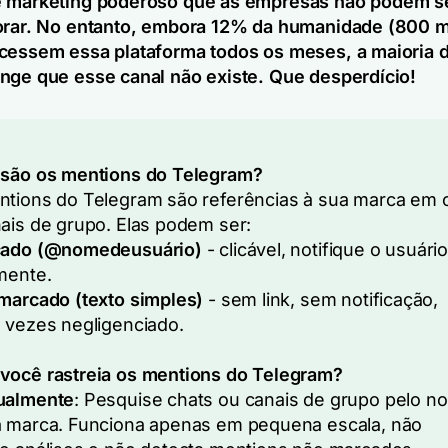
e marketing poderoso que as empresas não podem se
orar. No entanto, embora 12% da humanidade (800 m
cessem essa plataforma todos os meses, a maioria 
nge que esse canal não existe. Que desperdício!
 são os mentions do Telegram?
tions do Telegram são referências à sua marca em 
ais de grupo. Elas podem ser:
ado (@nomedeusuário)
- clicável, notifique o usuári
mente.
marcado (texto simples)
- sem link, sem notificação,
 vezes negligenciado.
você rastreia os mentions do Telegram?
almente
: Pesquise chats ou canais de grupo pelo n
 marca. Funciona apenas em pequena escala, não