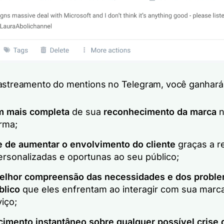
astreamento do mentions no Telegram, você ganhará
 mais completa
de sua
reconhecimento da marca
n
rma;
 de aumentar o envolvimento do cliente
graças a r
ersonalizadas e oportunas ao seu público;
lhor compreensão das necessidades e dos proble
blico
que eles enfrentam ao interagir com sua marca
iço;
imento instantâneo sobre qualquer possível crise 