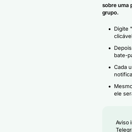
sobre uma p
grupo.
Digite
clicável
Depois 
bate-p
Cada u
notifi
Mesmo 
ele ser
Aviso 
Telegr