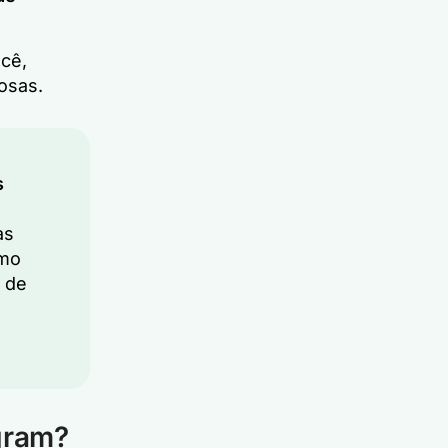
cê,
osas.
s
as
smo
e de
gram?