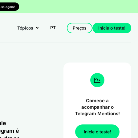
-se agora!
PT
Tópicos
Preços
Inicie o teste!
Comece a
acompanhar o
Telegram Mentions!
ple
egram é
Inicie o teste!