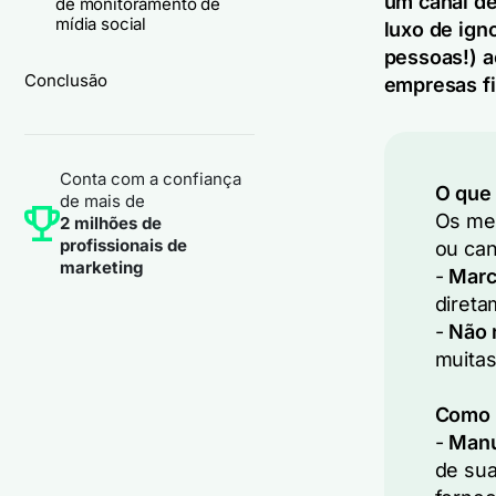
um canal d
de monitoramento de
mídia social
luxo de ign
pessoas!) a
Conclusão
empresas fi
Conta com a confiança
O que
de mais de
Os men
2 milhões de
profissionais de
ou can
marketing
-
Marc
direta
-
Não 
muitas
Como 
-
Manu
de sua