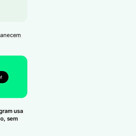
rmanecem
e!
gram usa
lo, sem