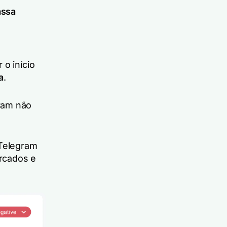
assa
 o início
a
.
ram não
Telegram
rcados e