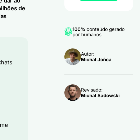
 dar ao
ilhões de
das
100%
conteúdo gerado
por humanos
Autor:
Michał Jońca
chats
o
Revisado:
Michal Sadowski
ome