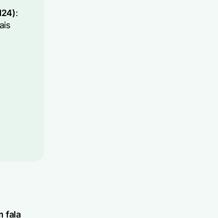
d24)
:
ais
 fala