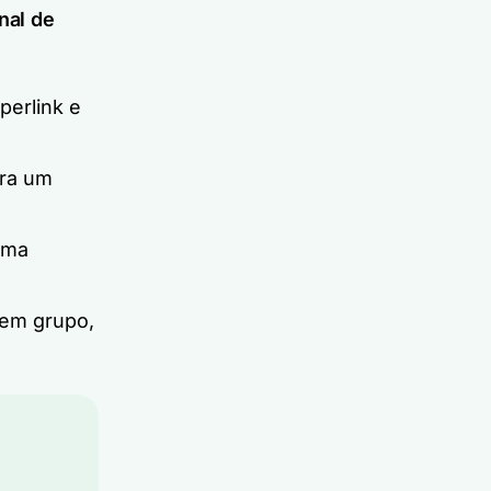
nal de
perlink e
ara um
uma
 em grupo,