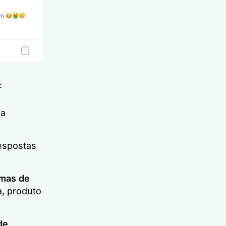
:
a
espostas
mas de
, produto
de