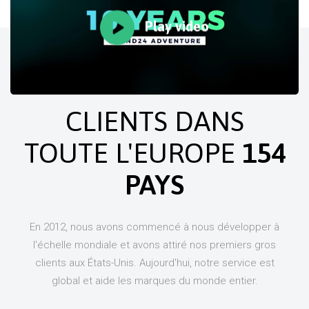
Play video
COMMERCE MONDIAL
CLIENTS DANS
TOUTE L'EUROPE
154
PAYS
En 2012, nous avons commencé à nous développer à
l'échelle mondiale et avons attiré nos premiers gros
clients aux États-Unis. Aujourd'hui, notre service est
global et aide les marques du monde entier.