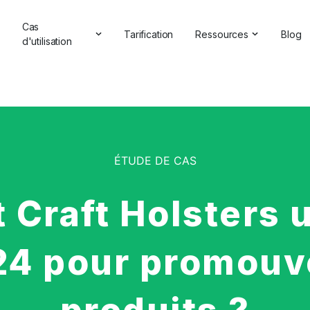
Cas
Tarification
Ressources
Blog
d'utilisation
Témoignages et critiq
lutions d'IA
Gestion de la réputation en ligne
Études de cas
'IA
Analyse concurrentielle
Centre d'aide
 marque
Étude de marché
rketing
Vérificateur de marque
IA
Rapports complets
ÉTUDE DE CAS
 relations publiques
Webinaires
Commentaires des clients
raft Holsters ut
Partenaire avec nous
Recherche de hashtag
Annuaire des partenair
Vérificateur de backlinks
24 pour promouvo