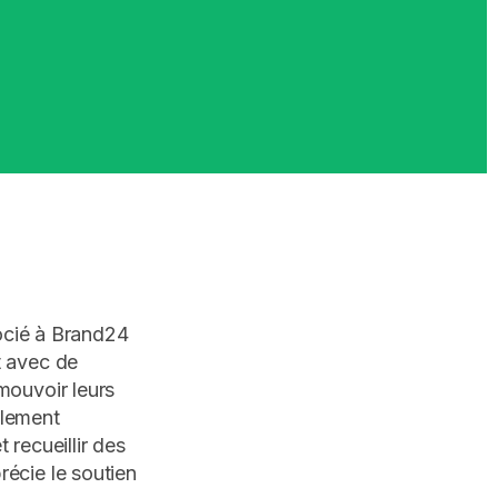
socié à Brand24
t avec de
mouvoir leurs
alement
 recueillir des
écie le soutien