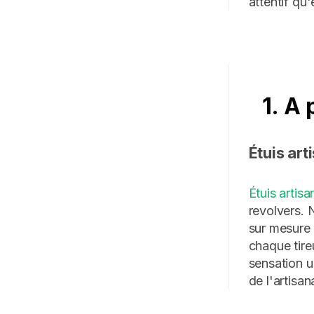
attentif qu'
1. A 
Étuis ar
Étuis artis
revolvers. N
sur mesure
chaque tire
sensation un
de l'artisan