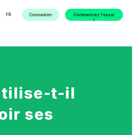
FR
Connexion
Commencez l'essai
!
ues
ilise-t-il
es
ir ses