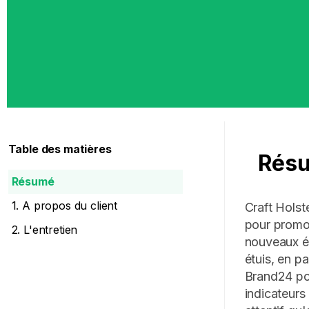
Table des matières
Rés
Résumé
1. A propos du client
Craft Holst
pour promou
2. L'entretien
nouveaux év
étuis, en pa
Brand24 pou
indicateurs