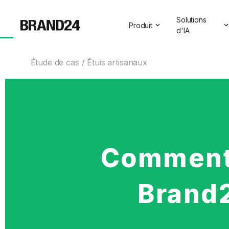
Solutions
Produit
d'IA
Caractéristiques
Toutes les so
Étude de cas
Étuis artisanaux
Pour les entreprises
Aperçus sur l
Pour les agences
Assistant de
Pour les spécialistes du ma
Visibilité de l'
Pour les professionnels des
Comment C
Pour le SaaS
Services professionnels
Brand