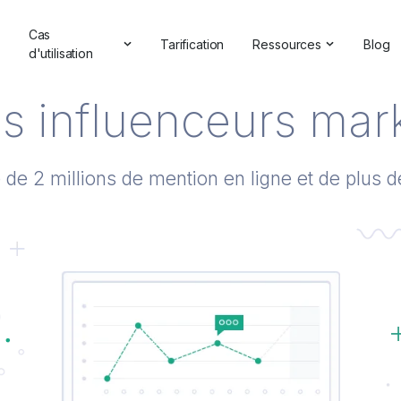
Cas
Tarification
Ressources
Blog
d'utilisation
Témoignages et critiq
lutions d'IA
Gestion de la réputation en ligne
s influenceurs mar
Études de cas
'IA
Analyse concurrentielle
Centre d'aide
 marque
Étude de marché
de 2 millions de mention en ligne et de plus de
rketing
Vérificateur de marque
IA
Rapports complets
 relations publiques
Webinaires
Commentaires des clients
Partenaire avec nous
Recherche de hashtag
Annuaire des partenair
Vérificateur de backlinks