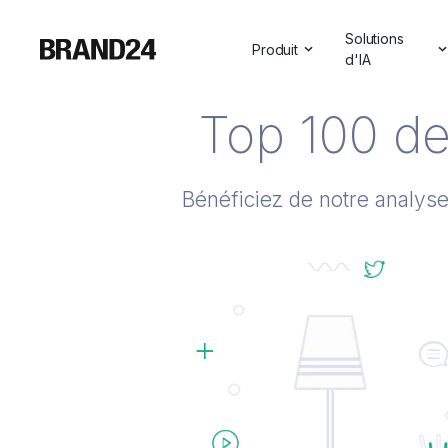
Solutions
Produit
d'IA
Caractéristiques
Toutes les so
Top 100 de
Pour les entreprises
Aperçus sur l
Pour les agences
Assistant de
Bénéficiez de notre analyse 
Pour les spécialistes du ma
Visibilité de l'
Pour les professionnels des
Pour le SaaS
Services professionnels