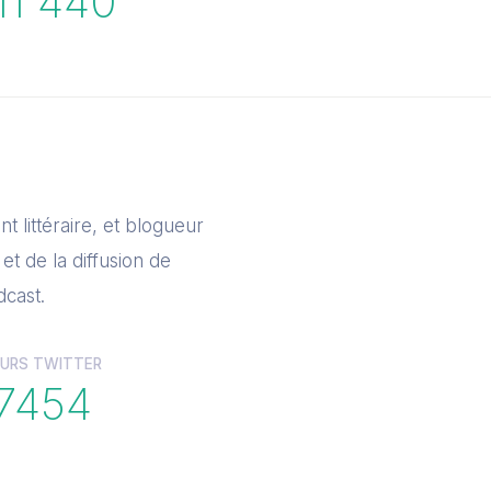
11 440
t littéraire, et blogueur
et de la diffusion de
cast.
URS TWITTER
7454