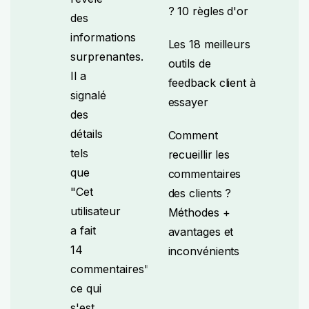
? 10 règles d'or
des
informations
Les 18 meilleurs
surprenantes.
outils de
Il a
feedback client à
signalé
essayer
des
détails
Comment
tels
recueillir les
que
commentaires
"Cet
des clients ?
utilisateur
Méthodes +
a fait
avantages et
14
inconvénients
commentaires",
ce qui
s'est