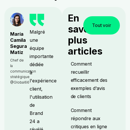
En
Tout voir
savoir
Malgré
María
plus
une
Camila
Segura
équipe
articles
Matiz
importante
Chef de
Comment
dédiée
la
recueillir
communication
à
stratégique
efficacement des
l'expérience
@Global66
exemples d'avis
client,
de clients
l'utilisation
de
Comment
Brand
répondre aux
24 a
critiques en ligne
révélé