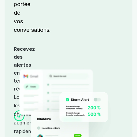
portée
de
vos
conversations.
Recevez
des
alertes
en
temps
réel.
Lorsque
les
chiffres
augmentent
rapidement,