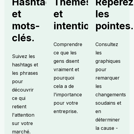
Hashtags
Thèmes
Repérez
et
et
les
mots-
intentions.
pointes.
clés.
Comprendre
Consultez
ce que les
les
Suivez les
gens disent
graphiques
hashtags et
vraiment et
pour
les phrases
pourquoi
remarquer
pour
cela a de
les
découvrir
l'importance
changements
ce qui
pour votre
soudains et
retient
entreprise.
en
l'attention
déterminer
sur votre
la cause -
marché.