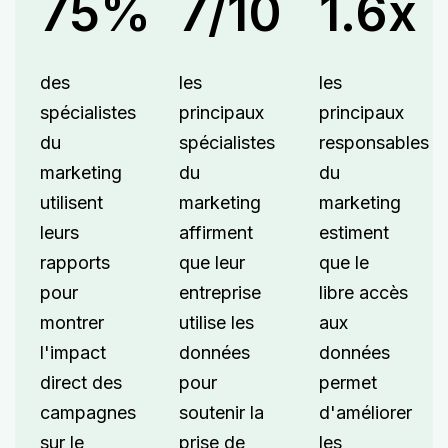
75%
7/10
1.6x
des
les
les
spécialistes
principaux
principaux
du
spécialistes
responsables
marketing
du
du
utilisent
marketing
marketing
leurs
affirment
estiment
rapports
que leur
que le
pour
entreprise
libre accès
montrer
utilise les
aux
l'impact
données
données
direct des
pour
permet
campagnes
soutenir la
d'améliorer
sur le
prise de
les