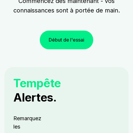
Commencez dès maintenant - vos
connaissances sont à portée de main.
Début de l'essai
Tempête
Alertes.
Remarquez
les