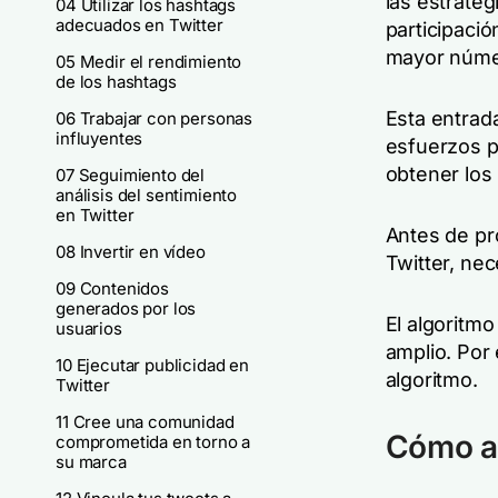
las estrate
04 Utilizar los hashtags
adecuados en Twitter
participaci
mayor núme
05 Medir el rendimiento
de los hashtags
Esta entrad
06 Trabajar con personas
influyentes
esfuerzos p
obtener los
07 Seguimiento del
análisis del sentimiento
en Twitter
Antes de pr
08 Invertir en vídeo
Twitter, nec
09 Contenidos
generados por los
El algoritmo
usuarios
amplio. Por 
10 Ejecutar publicidad en
algoritmo.
Twitter
11 Cree una comunidad
Cómo au
comprometida en torno a
su marca