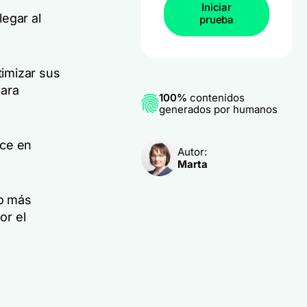
Iniciar
egar al
prueba
imizar sus
para
100%
contenidos
generados por humanos
nce en
Autor:
Marta
co más
or el