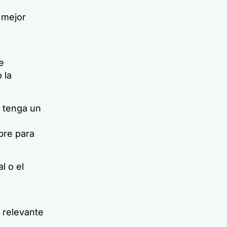
 mejor
e
 la
, tenga un
bre para
l o el
y relevante