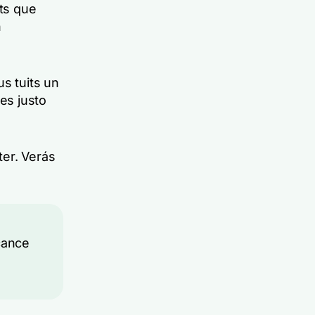
its que
n
us tuits un
es justo
ter. Verás
cance