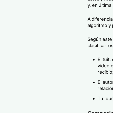
y, en última
A diferenci
algoritmo y
Según este 
clasificar l
El tuit
vídeo o
recibió
El auto
relació
Tú: qué