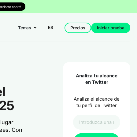
nscríbete ahora!
ES
Temas
Precios
Iniciar prueba
Analiza tu alcance
en Twitter
l
Analiza el alcance de
025
tu perfil de Twitter
 lugar
rees. Con