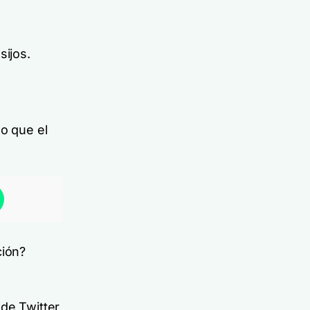
sijos.
mo que el
ción?
 de Twitter