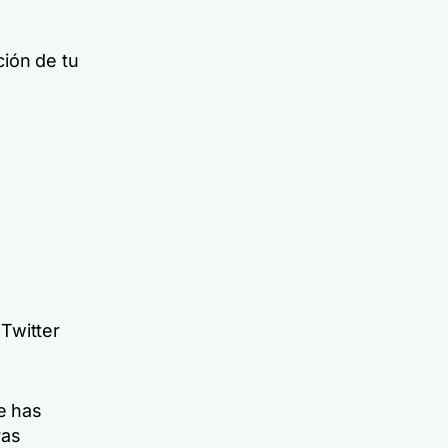
ción de tu
 Twitter
ue has
ras