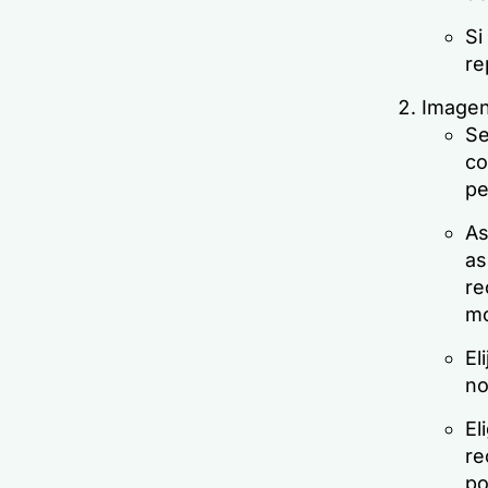
Si
re
Imagen
Se
co
pe
As
as
re
mo
El
no
El
re
po