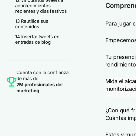
12 Vincula tus tweets a
Comprende
acontecimientos
recientes y días festivos
13 Reutilice sus
Para jugar c
contenidos
14 Insertar tweets en
Empecemos p
entradas de blog
Tu presenci
rendimiento
Cuenta con la confianza
de más de
Mida el alca
2M profesionales del
monitorizac
marketing
¿Con qué fr
Cuántas imp
Estos y muc