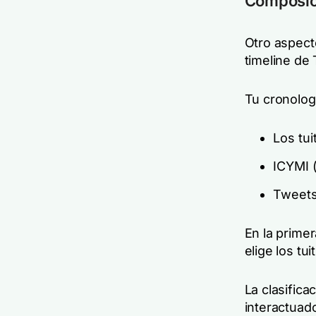
Composici
Otro aspect
timeline de 
Tu cronolog
Los tui
ICYMI (
Tweets
En la primer
elige los tu
La clasifica
interactuad