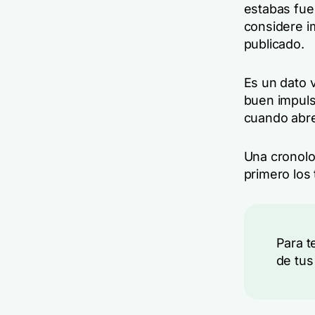
estabas fuer
considere i
publicado.
Es un dato v
buen impuls
cuando abren
Una cronolo
primero los
Para t
de tus