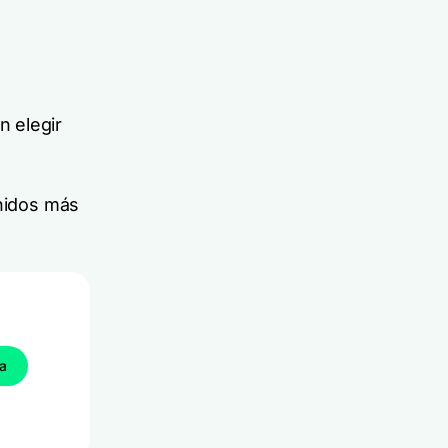
n elegir
enidos más
a