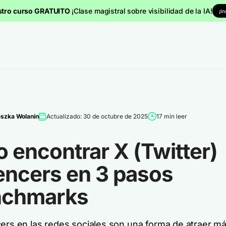
stro curso GRATUITO
¡Clase magistral sobre visibilidad de la IA!
¡I
szka Wolanin
Actualizado: 30 de octubre de 2025
17 min leer
 encontrar X (Twitter)
encers en 3 pasos
chmarks
cers en las redes sociales son una forma de atraer má