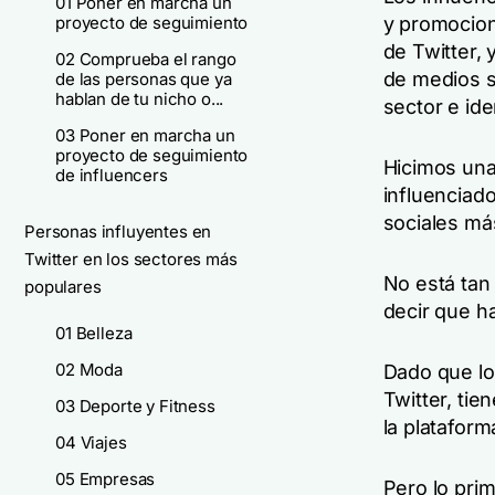
01 Poner en marcha un
proyecto de seguimiento
y promociona
de Twitter, 
02 Comprueba el rango
de medios s
de las personas que ya
hablan de tu nicho o...
sector e ide
03 Poner en marcha un
proyecto de seguimiento
Hicimos una
de influencers
influenciad
sociales m
Personas influyentes en
Twitter en los sectores más
No está tan 
populares
decir que 
01 Belleza
02 Moda
Dado que lo
Twitter, tie
03 Deporte y Fitness
la platafor
04 Viajes
05 Empresas
Pero lo prim