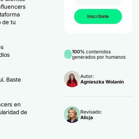
nfluencers
ataforma
Inscríbete
 de tu
os
100%
contenidos
dios
generados por humanos
Autor:
uí. Baste
Agnieszka Wolanin
ncers en
Revisado:
ularidad de
Alicja