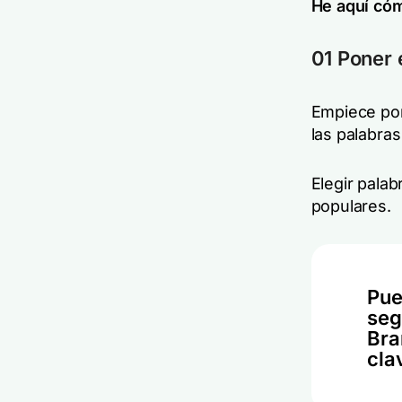
He aquí cóm
01 Poner 
Empiece po
las palabra
Elegir pala
populares.
Pue
seg
Bra
cla