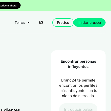
nscríbete ahora!
ES
Temas
Precios
Iniciar prueba
Encontrar personas
influyentes
Brand24 te permite
encontrar los perfiles
más influyentes en tu
nicho de mercado.
s clientes