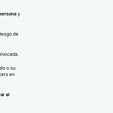
 persona
y
riesgo de
uivocada.
do o su
cers en
ar al