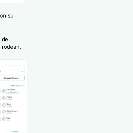
con su
a de
o rodean.