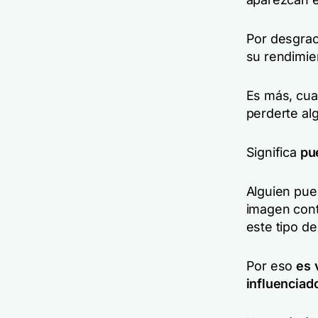
Por desgrac
su rendimien
Es más, cua
perderte al
Significa
pu
Alguien pue
imagen cont
este tipo d
Por eso
es 
influenciad