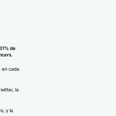
 61% de
ncers.
 en cada
itter, la
, y la