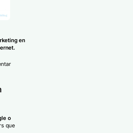
keting en
ernet.
entar
n
gle o
rs que