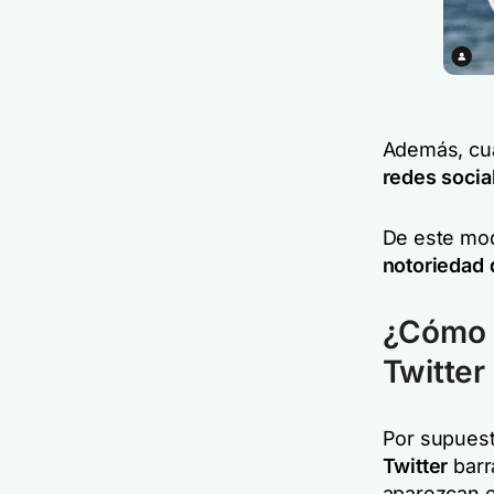
Además, cua
redes socia
De este mod
notoriedad
¿Cómo e
Twitter
Por supuest
Twitter
barr
aparezcan e