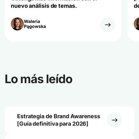
nuevo análisis de temas.
d
Waleria
Pągowska
Lo más leído
Estrategia de Brand Awareness
[Guía definitiva para 2026]