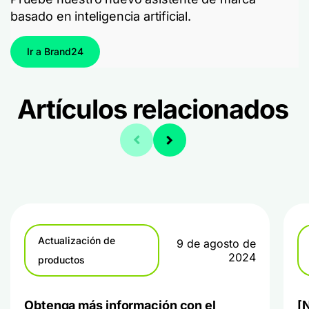
basado en inteligencia artificial.
Ir a Brand24
Artículos relacionados
Actualización de
9 de agosto de
2024
productos
Obtenga más información con el
[