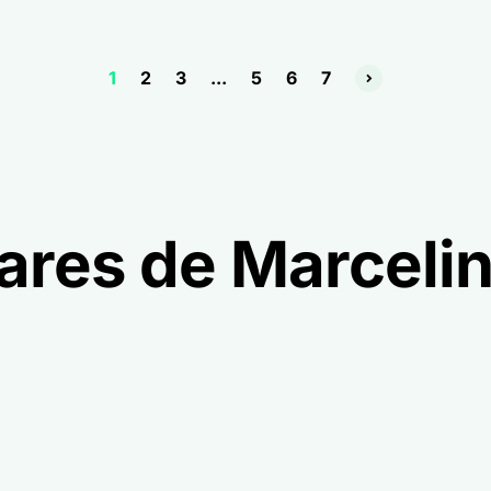
1
2
3
...
5
6
7
lares de Marceli