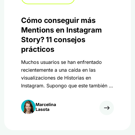
Cómo conseguir más
Mentions en Instagram
Story? 11 consejos
prácticos
Muchos usuarios se han enfrentado
recientemente a una caída en las
visualizaciones de Historias en
Instagram. Supongo que este también es
tu problema. Lee este artículo para
averiguar qué puede estar causando las
Marcelina
bajas visualizaciones y aprende
Lasota
consejos de expertos para aumentarlas.