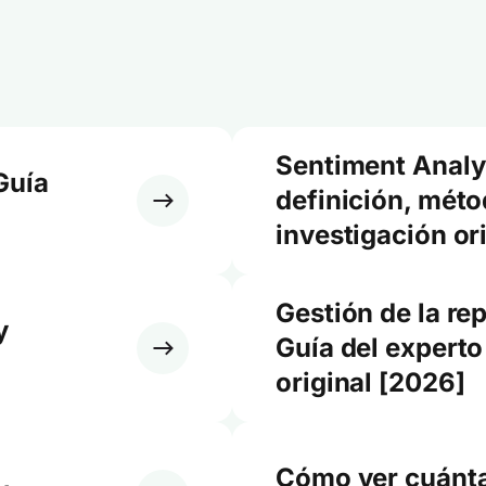
Sentiment Analy
Guía
definición, méto
investigación or
Gestión de la re
y
Guía del experto
original [2026]
Cómo ver cuánta