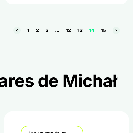
1
2
3
...
12
13
14
15
ares de Michał
Seguimiento de los