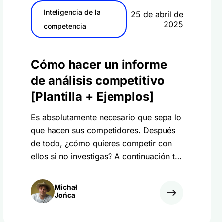
Inteligencia de la
25 de abril de
2025
competencia
Cómo hacer un informe
de análisis competitivo
[Plantilla + Ejemplos]
Es absolutamente necesario que sepa lo
que hacen sus competidores. Después
de todo, ¿cómo quieres competir con
ellos si no investigas? A continuación te
explicamos cómo crear un informe de
análisis competitivo de primera
Michał
categoría con consejos y ejemplos
Jońca
increíbles.