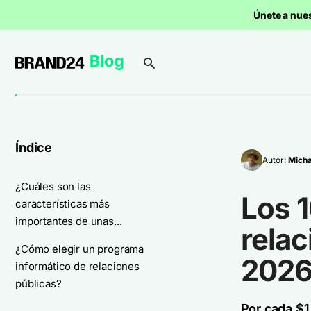
Únete a nue
Índice
Autor:
Micha
¿Cuáles son las
Los 
características más
importantes de unas...
relac
¿Cómo elegir un programa
202
informático de relaciones
públicas?
Por cada $1