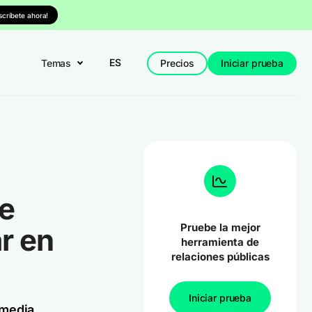
nscríbete ahora!
ES
Temas
Precios
Iniciar prueba
e
Pruebe la mejor
r en
herramienta de
relaciones públicas
Iniciar prueba
 media.