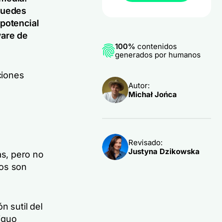
 puedes
 potencial
ware de
100%
contenidos
generados por humanos
ciones
Autor:
Michał Jońca
Revisado:
Justyna Dzikowska
s, pero no
tos son
n sutil del
iguo