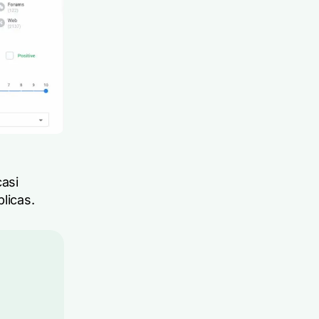
casi
licas.