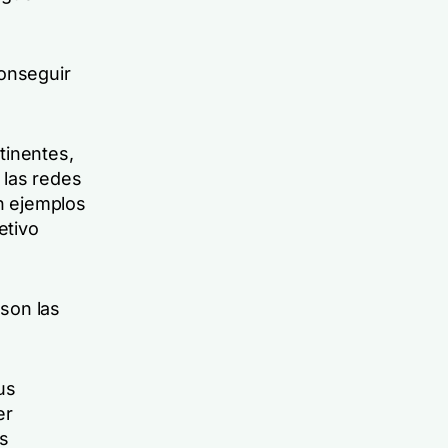
conseguir
tinentes,
 las redes
on ejemplos
etivo
 son las
us
er
as