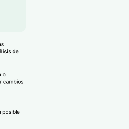
as
lisis de
a o
ar cambios
a posible