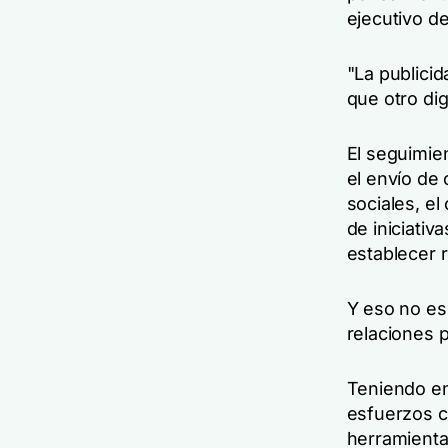
ejecutivo de
"La publici
que otro di
El seguimie
el envío de
sociales, el
de iniciativ
establecer r
Y eso no es 
relaciones p
Teniendo en
esfuerzos c
herramienta