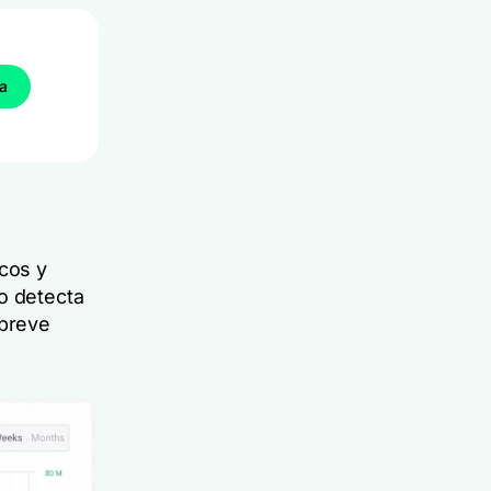
ba
icos y
o detecta
 breve