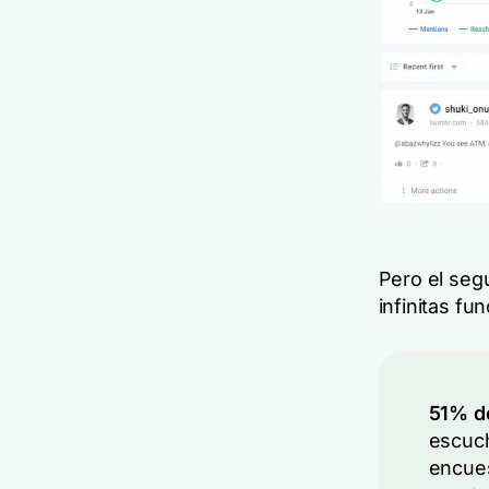
Pero el segu
infinitas fu
51% de
escuch
encues