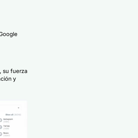
 Google
, su fuerza
ación y