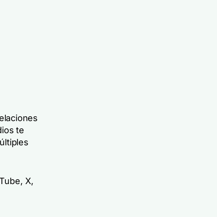
elaciones
ios te
ltiples
Tube, X,