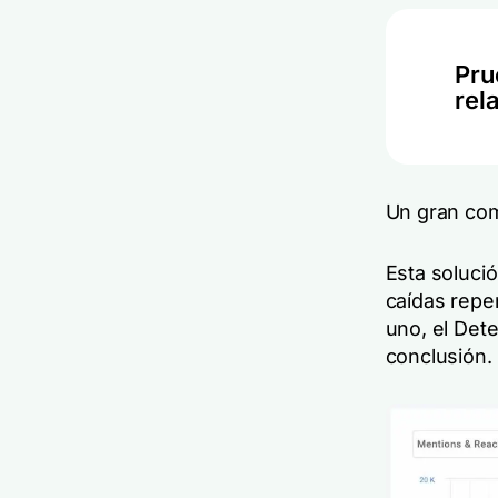
Pru
rel
Un gran com
Esta soluci
caídas repe
uno, el Det
conclusión.