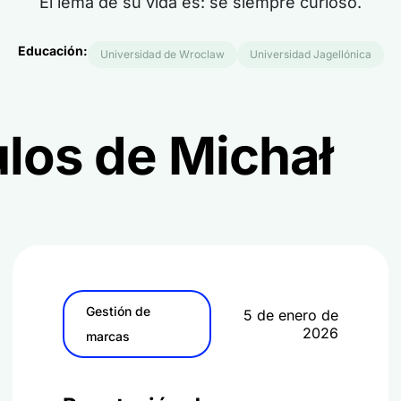
El lema de su vida es: sé siempre curioso.
Educación:
Universidad de Wroclaw
Universidad Jagellónica
ulos de Michał
Gestión de
5 de enero de
2026
marcas