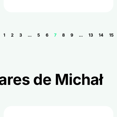
1
2
3
...
5
6
7
8
9
...
13
14
15
ares de Michał