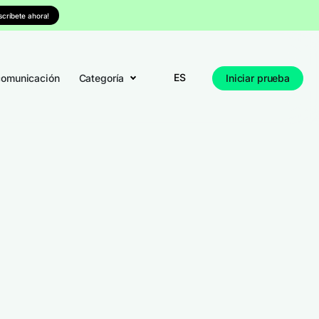
nscríbete ahora!
ES
comunicación
Categoría
Iniciar prueba