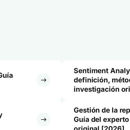
Sentiment Analy
Guía
definición, méto
investigación or
Gestión de la re
y
Guía del experto
original [2026]