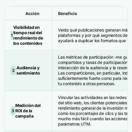
Acción
Beneficio
Visibilidad en
Verás qué publicaciones generan más 
tiempo real del
1
plataformas y por qué segmentos de au
rendimiento de
ayudará a duplicar los formatos que fu
los contenidos
Las métricas de participación -me gust
compartidos y tasas de participación- 
Audiencia y
interacción de la audiencia y la resonan
2
sentimiento
Las comparticiones, en particular, indic
suficientemente fuerte como para rec
tu contenido a otras personas.
Vincular las actividades en las redes soc
del sitio web, los clientes potenciales, l
Medición del
rendimiento general de la inversión me
3
ROI de la
como los porcentajes de clics y las tas
campaña
mucho más fácil cuando las acciones e
parámetros UTM.