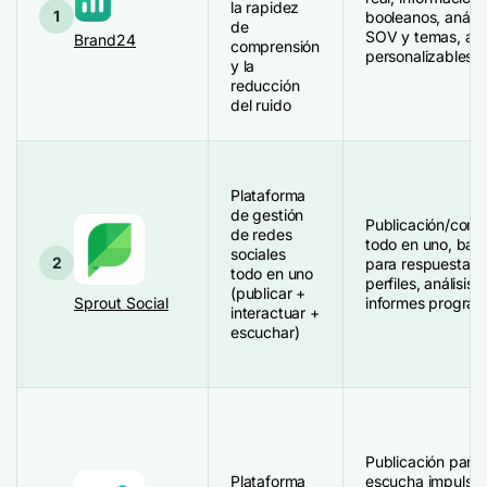
la rapidez
1
booleanos, anális
de
SOV y temas, aler
Brand24
comprensión
personalizables y
y la
reducción
del ruido
Plataforma
de gestión
Publicación/com
de redes
todo en uno, ban
sociales
2
para respuestas 
todo en uno
perfiles, análisis
(publicar +
Sprout Social
informes progra
interactuar +
escuchar)
Publicación para 
Plataforma
escucha impulsad