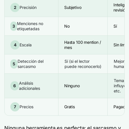
Inteligen
2
Precisión
Subjetivo
revisió
Menciones no
3
No
Sí
etiquetadas
Hasta 100 mention /
4
Escala
Sin límit
mes
Detección del
Sí (si el lector
Mejorar
5
sarcasmo
puede reconocerlo)
humana
Temas, 
Análisis
6
Ninguno
influyen
adicionales
etc.
7
Precios
Gratis
Pagado
Ninguna herramienta es perfecta: el sarcasmo y