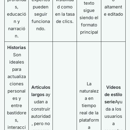
texto
s,
pueden
d como
altament
sigue
educació
seguir
en la tasa
e editado
siendo el
n y
funciona
de clics.
formato
narració
ndo.
principal
n.
Historias
Son
ideales
para
actualiza
ciones
La
Artículos
Vídeos
personal
naturalez
largos
ay
de estilo
es y
a en
udan a
serie
Ayu
entre
tiempo
construir
da a los
bastidore
real de la
autoridad
usuarios
s,
plataform
, pero no
a
interacci
a