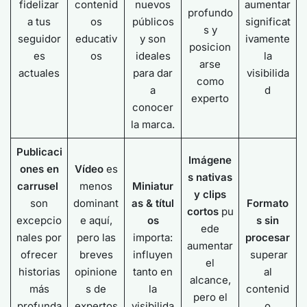
fidelizar
contenid
nuevos
aumentar
profundo
a tus
os
públicos
significat
s y
seguidor
educativ
y son
ivamente
posicion
es
os
ideales
la
arse
actuales
para dar
visibilida
como
a
d
experto
conocer
la marca.
Publicaci
Imágene
ones en
Vídeo
es
s nativas
carrusel
menos
Miniatur
y clips
son
dominant
as
&
títul
Formato
cortos
pu
excepcio
e aquí,
os
s sin
ede
nales por
pero las
importa:
procesar
aumentar
ofrecer
breves
influyen
superar
el
historias
opinione
tanto en
al
alcance,
más
s de
la
contenid
pero el
profunda
expertos
visibilida
o