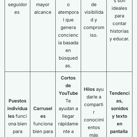
s son
seguidor
mayor
o
de
ideales
es
alcance
atempora
visibilida
para
l que
d y
contar
genera
comprom
historias
concienc
iso.
y educar.
ia basada
en
búsqued
as.
Cortos
de
Hilos
ayu
YouTube
Tendenci
darle a
Puestos
Te
as,
comparti
individua
Carrusel
ayudan a
sonidos
r
les
funci
es
llegar
y texto
conocimi
ona bien
funciona
rápidame
en
entos
para
bien para
nte a
pantalla
más