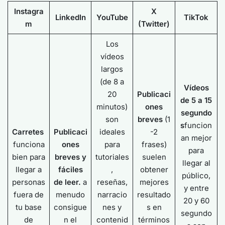
Instagra
X
LinkedIn
YouTube
TikTok
m
(Twitter)
Los
vídeos
largos
(de 8 a
Vídeos
20
Publicaci
de 5 a 15
minutos)
ones
segundo
son
breves
(1
s
funcion
Carretes
Publicaci
ideales
-2
an mejor
funciona
ones
para
frases)
para
bien para
breves y
tutoriales
suelen
llegar al
llegar a
fáciles
,
obtener
público,
personas
de leer.
a
reseñas,
mejores
y entre
fuera de
menudo
narracio
resultado
20 y 60
tu base
consigue
nes y
s en
segundo
de
n el
contenid
términos