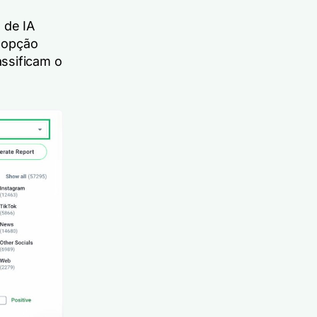
 de IA
 opção
ssificam o