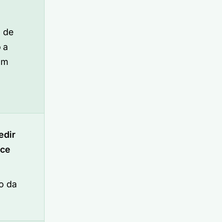
s de
 a
um
edir
nce
o da