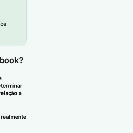
oce
ebook?
e
eterminar
relação a
 realmente