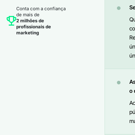
S
Conta com a confiança
de mais de
Qu
2 milhões de
profissionais de
co
marketing
Re
ún
ún
As
o 
Ao
pú
ma