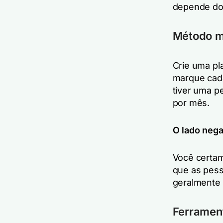
depende do 
Método m
Crie uma pl
marque cada
tiver uma p
por mês.
O lado neg
Você certa
que as pess
geralmente 
Ferrament