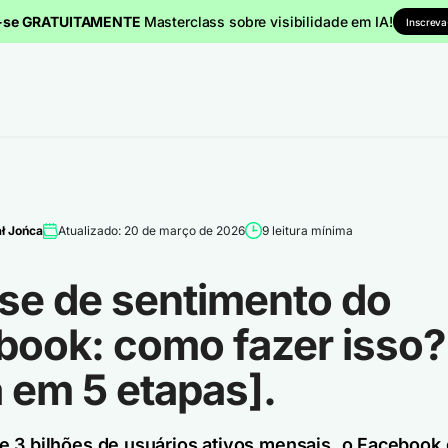
a-se GRATUITAMENTE
Masterclass sobre visibilidade em IA!
Inscreva
ł Jońca
Atualizado: 20 de março de 2026
9 leitura mínima
ise de sentimento do
book: como fazer isso?
 em 5 etapas].
 3 bilhões de usuários ativos mensais, o Facebook 