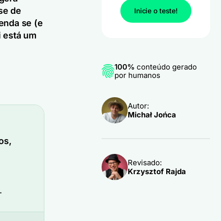
se de
Inicie o teste!
enda se (e
i está um
100%
conteúdo gerado
por humanos
Autor:
Michał Jońca
os,
Revisado:
Krzysztof Rajda
.