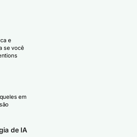
rca e
a se você
entions
aqueles em
 são
gia de IA