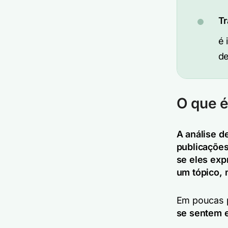
Tr
é 
de
O que é
A análise d
publicações
se eles exp
um tópico, 
Em poucas p
se sentem 