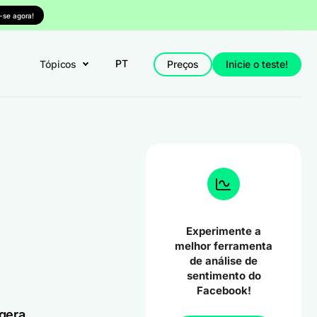
-se agora!
PT
Tópicos
Preços
Inicie o teste!
Experimente a
melhor ferramenta
de análise de
sentimento do
Facebook!
gera