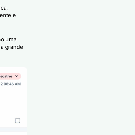
ica,
iente e
mo uma
ma grande