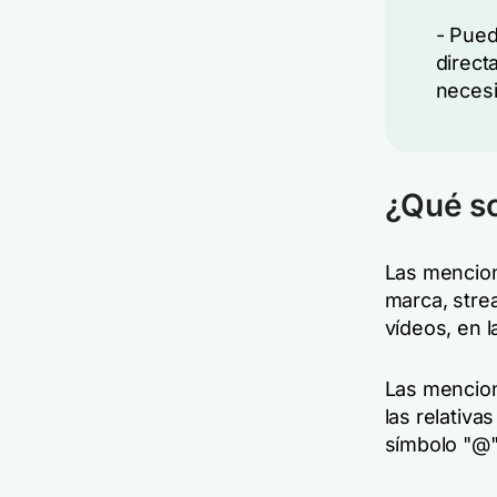
- Pued
direct
necesi
¿Qué so
Las mencion
marca, stre
vídeos, en l
Las mencion
las relativ
símbolo "@"