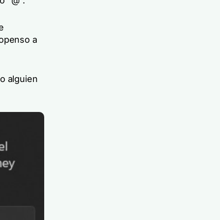
lo "@".
e
ropenso a
o alguien