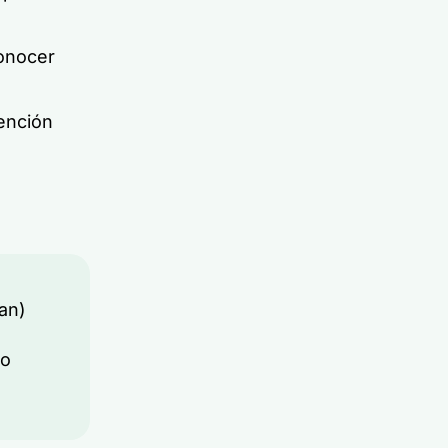
onocer
ención
an)
lo