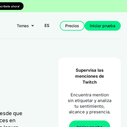
nscríbete ahora!
ES
Temas
Precios
Iniciar prueba
Supervisa las
menciones de
Twitch
Encuentra mention
sin etiquetar y analiza
tu sentimiento,
alcance y presencia.
desde que
eces en