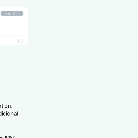
tion.
icional