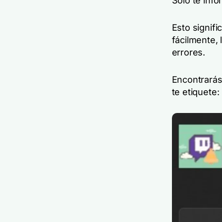
Sólo te info
Esto signif
fácilmente,
errores.
Encontrarás
te etiquete: