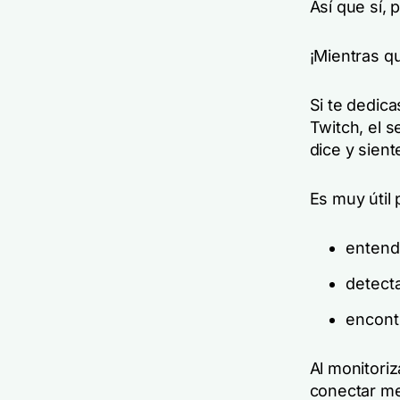
Así que sí,
¡Mientras q
Si te dedic
Twitch, el 
dice y sient
Es muy útil 
entend
detect
encont
Al monitori
conectar mej