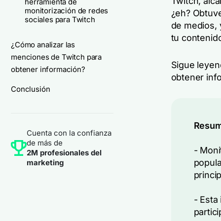
Twitch, alc
herramienta de
monitorización de redes
¿eh? Obtuve
sociales para Twitch
de medios, y
tu contenid
¿Cómo analizar las
menciones de Twitch para
Sigue leyen
obtener información?
obtener inf
Conclusión
Resum
Cuenta con la confianza
de más de
- Moni
2M profesionales del
popula
marketing
princi
- Esta
partic