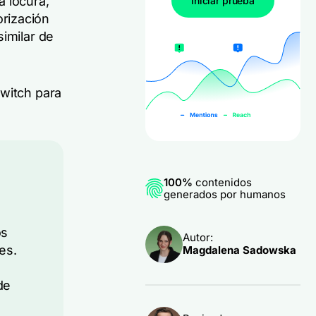
a locura,
Iniciar prueba
rización
similar de
Twitch para
100%
contenidos
generados por humanos
os
Autor:
es.
Magdalena Sadowska
de