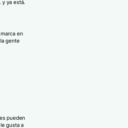
 y ya está.
u marca en
la gente
ntes pueden
le gusta a