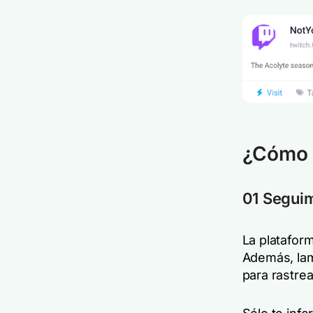
¿Cómo s
01 Segui
La plataform
Además, lam
para rastre