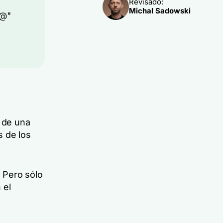
Revisado:
Michal Sadowski
"@"
 de una
s de los
 Pero sólo
 el