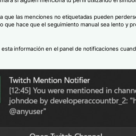
rmará si alguien menciona tu perfil utilizando el símbo
ica que las menciones no etiquetadas pueden perders
 lo que hace que el seguimiento manual sea lento y p
 esta información en el panel de notificaciones cuand