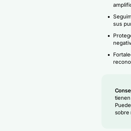
amplifi
Seguim
sus pun
Proteg
negativ
Fortale
recono
Consej
tienen
Puedes
sobre