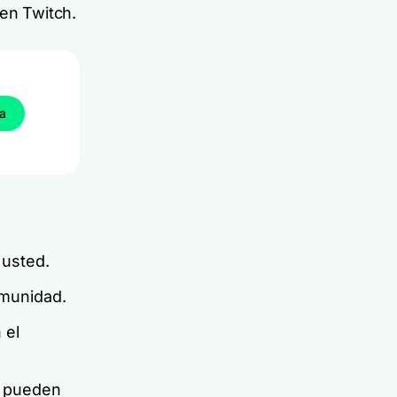
 en Twitch.
ba
 usted.
omunidad.
 el
ue pueden