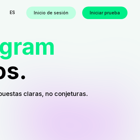
ES
Inicio de sesión
Iniciar prueba
agram
os.
s
puestas claras, no conjeturas.