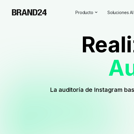
Producto
Soluciones AI
Características
Todas las s
Real
Para empresas
Social Medi
Para las agencias
Asistente d
Au
Para vendedores
Visibilidad d
Para profesionales de las re
Para SaaS
La auditoría de Instagram bas
Servicios profesionales