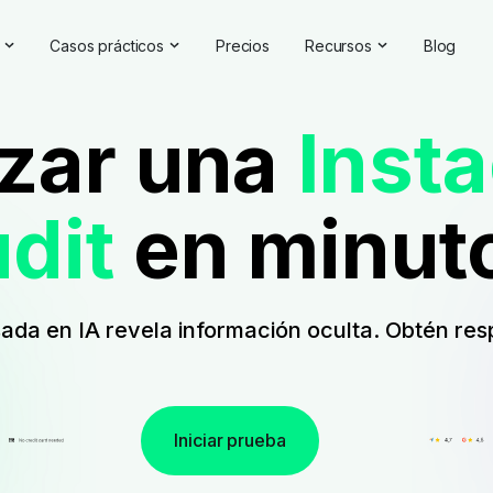
Casos prácticos
Precios
Recursos
Blog
oluciones de IA
Gestión de la reputación en línea
Testimonios y reseñas
izar una
Inst
a Analytics Software | Brand24
Competitive Analysis
Casos prácticos
e marca
Estudios de mercado
Centro de ayuda
dit
en minut
e la IA
Informes exhaustivos
Comprobador de marca
laciones públicas
Comentarios de los clientes
Seminarios en línea
Búsqueda de hashtags
Asóciese con nosotros
ada en IA revela información oculta. Obtén res
Backlinks Checker
Directorio de socios
Iniciar prueba