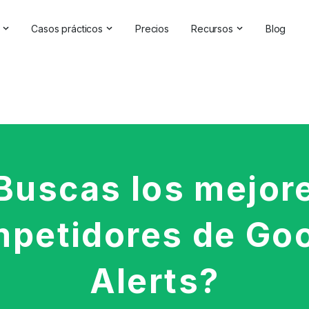
Casos prácticos
Precios
Recursos
Blog
oluciones de IA
Gestión de la reputación en línea
Testimonios y reseñas
a Analytics Software | Brand24
Competitive Analysis
Casos prácticos
de marca
Estudios de mercado
Centro de ayuda
de la IA
Informes exhaustivos
Comprobador de marc
elaciones públicas
Comentarios de los clientes
Seminarios en línea
Buscas los mejor
Búsqueda de hashtags
Asóciese con nosotros
petidores de Go
Backlinks Checker
Directorio de socios
Alerts?