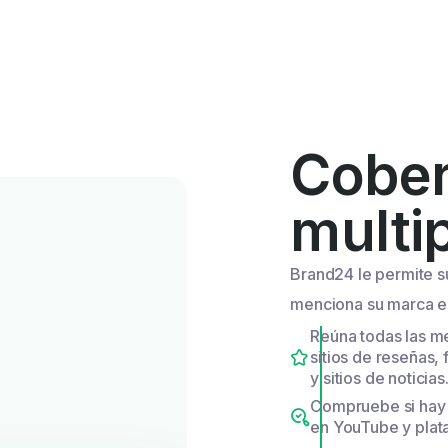
Cober
multi
Brand24 le permite su
menciona su marca en
Reúna todas las m
sitios de reseñas,
y sitios de noticias
Compruebe si hay
en YouTube y plat