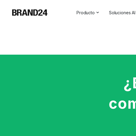
Producto
Soluciones AI
Características
Todas las s
Para empresas
Social Medi
Para las agencias
Asistente 
Para vendedores
Visibilidad 
Para profesionales de las r
¿
Para SaaS
com
Servicios profesionales