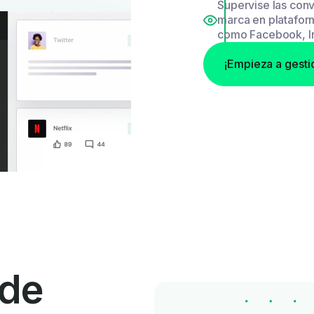
Supervise las con
marca en platafor
como Facebook, In
¡Empieza a gesti
 de