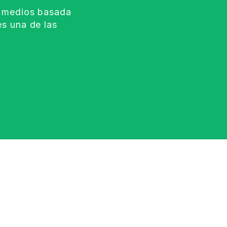
e medios basada
s una de las
.