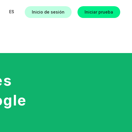
ES
Inicio de sesión
Iniciar prueba
as
es
ogle