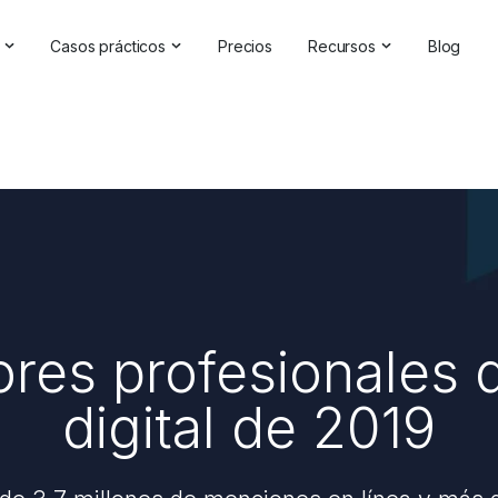
Casos prácticos
Precios
Recursos
Blog
oluciones de IA
Gestión de la reputación en línea
Testimonios y reseñas
a Analytics Software | Brand24
Competitive Analysis
Casos prácticos
de marca
Estudios de mercado
Centro de ayuda
de la IA
Informes exhaustivos
Comprobador de marc
elaciones públicas
Comentarios de los clientes
Seminarios en línea
Búsqueda de hashtags
Asóciese con nosotros
res profesionales 
Backlinks Checker
Directorio de socios
digital de 2019