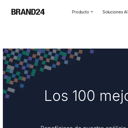
Producto
Soluciones AI
Características
Todas las s
Para empresas
Social Medi
Para las agencias
Asistente 
Para vendedores
Visibilidad 
Para profesionales de las r
Para SaaS
Los 100 mejo
Servicios profesionales