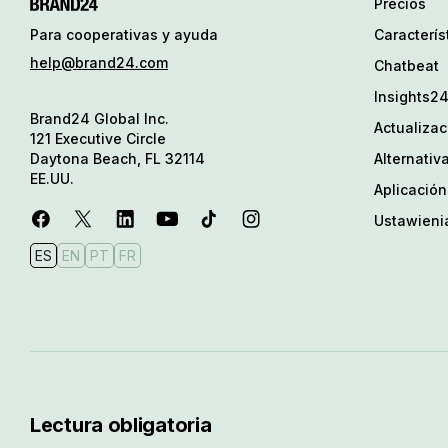
Precios
Caracterís
Para cooperativas y ayuda
help@brand24.com
Chatbeat
Insights2
Brand24 Global Inc.
Actualiza
121 Executive Circle
Alternativ
Daytona Beach, FL 32114
EE.UU.
Aplicación
Ustawieni
ES
EN
PT
FR
Lectura obligatoria