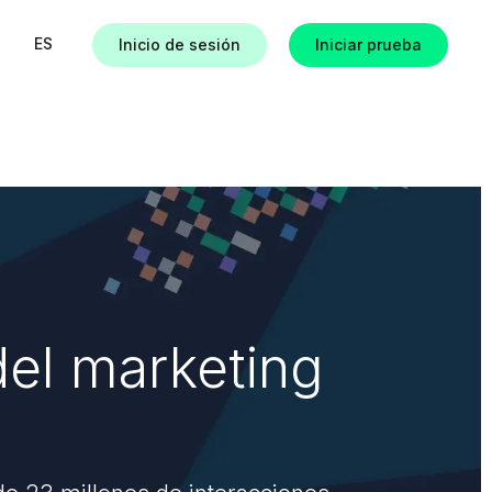
ES
Inicio de sesión
Iniciar prueba
as
del marketing