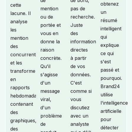
de
de bord,
obtenez
cette
mention
pas de
un
lacune. Il
ou de
recherche.
résumé
analyse
portée et
Juste
intelligent
les
vous en
des
qui
mention
donne la
informations
explique
des
raison
directes
ce qui
concurrents
concrète.
à partir
s'est
et les
Qu'il
de vos
passé et
transforme
s'agisse
données.
pourquoi.
en
d'un
C'est
Brand24
rapports
message
comme si
utilise
hebdomadaires
viral,
vous
l'intelligence
contenant
d'un
discutiez
artificielle
des
problème
avec un
pour
graphiques,
de
analyste
détecter
des