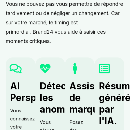
Vous ne pouvez pas vous permettre de répondre
tardivement ou de négliger un changement. Car
sur votre marché, le timing est
primordial.
Brand24 vous aide à saisir ces
moments critiques.
AI
Détecter
Assistant
Résum
Perspectives.
les
de
génér
anomalies.
marque.
par
Vous
l'IA.
connaissez
Vous
Posez
votre