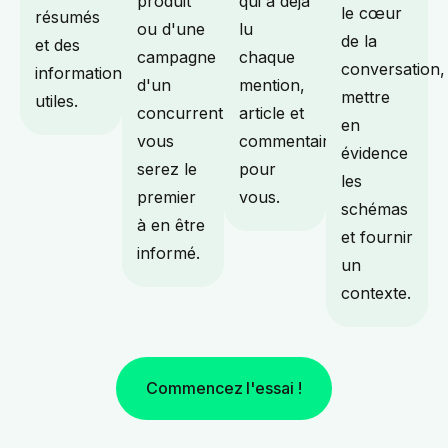
produit
qui a déjà
le cœur
résumés
ou d'une
lu
de la
et des
campagne
chaque
conversation,
informations
d'un
mention,
mettre
utiles.
concurrent,
article et
en
vous
commentaire
évidence
serez le
pour
les
premier
vous.
schémas
à en être
et fournir
informé.
un
contexte.
Commencez l'essai !