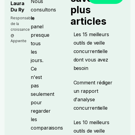
Nous
Laura
plus
consultons
Du Ry
le
articles
Responsable
de la
panel
croissance
Les 15 meilleurs
presque
@
Appwrite
outils de veille
tous
concurrentielle
les
dont vous avez
jours.
besoin
Ce
n'est
Comment rédiger
pas
un rapport
seulement
d'analyse
pour
concurrentielle
regarder
les
Les 10 meilleurs
comparaisons
outils de veille