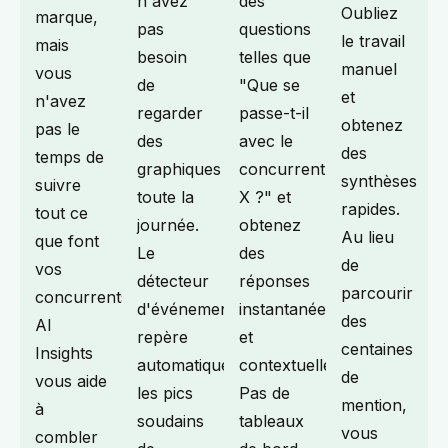
n'avez
des
Oubliez
marque,
pas
questions
le travail
mais
besoin
telles que
manuel
vous
de
"Que se
et
n'avez
regarder
passe-t-il
obtenez
pas le
des
avec le
des
temps de
graphiques
concurrent
synthèses
suivre
toute la
X ?" et
rapides.
tout ce
journée.
obtenez
Au lieu
que font
Le
des
de
vos
détecteur
réponses
parcourir
concurrents.
d'événements
instantanées
des
AI
repère
et
centaines
Insights
automatiquement
contextuelles.
de
vous aide
les pics
Pas de
mention,
à
soudains
tableaux
vous
combler