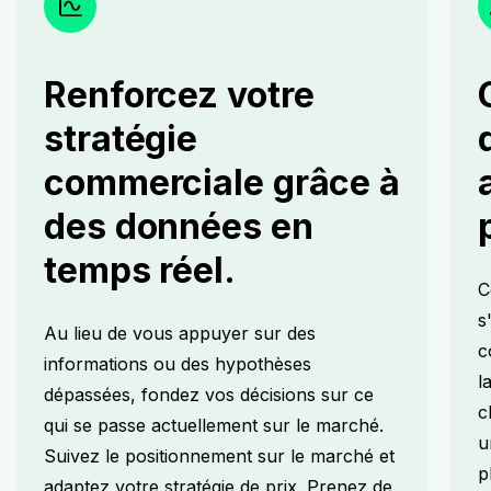
Renforcez votre
stratégie
commerciale grâce à
des données en
temps réel.
C
s
Au lieu de vous appuyer sur des
c
informations ou des hypothèses
l
dépassées, fondez vos décisions sur ce
c
qui se passe actuellement sur le marché.
u
Suivez le positionnement sur le marché et
p
adaptez votre stratégie de prix. Prenez de