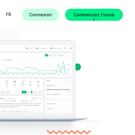
FR
Connexion
Commencez l'essai
!
ues
es