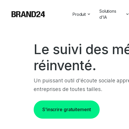
Solutions
Produit
d'IA
Caractéristiques
Toutes les so
Pour les entreprises
Aperçus sur l
Le suivi des m
Pour les agences
Assistant de
réinventé.
Pour les spécialistes du ma
Visibilité de l'
Pour les professionnels des
Un puissant outil d'écoute sociale appr
Pour le SaaS
entreprises de toutes tailles.
Services professionnels
S'inscrire gratuitement