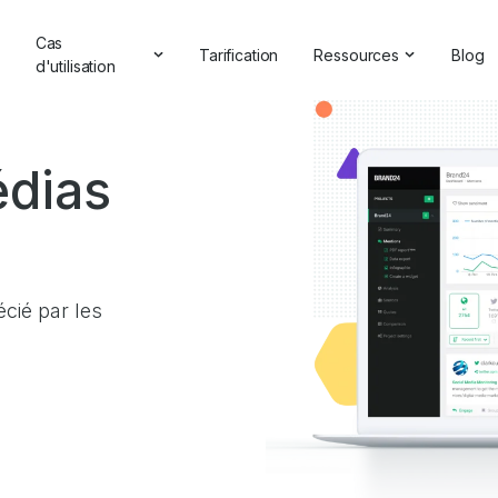
Cas
Tarification
Ressources
Blog
d'utilisation
Témoignages et critiq
lutions d'IA
Gestion de la réputation en ligne
Études de cas
'IA
Analyse concurrentielle
édias
Centre d'aide
 marque
Étude de marché
rketing
Vérificateur de marque
IA
Rapports complets
 relations publiques
Webinaires
Commentaires des clients
écié par les
Partenaire avec nous
Recherche de hashtag
Annuaire des partenair
Vérificateur de backlinks