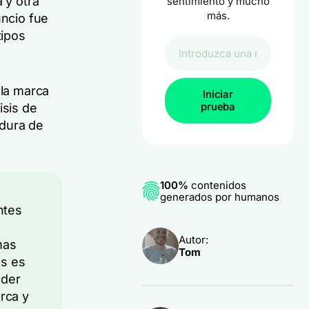
 y otra
sentimiento y mucho
más.
uncio fue
tipos
 la marca
Iniciar
prueba
isis de
edura de
100%
contenidos
generados por humanos
ntes
Autor:
mas
Tom
as es
nder
rca y