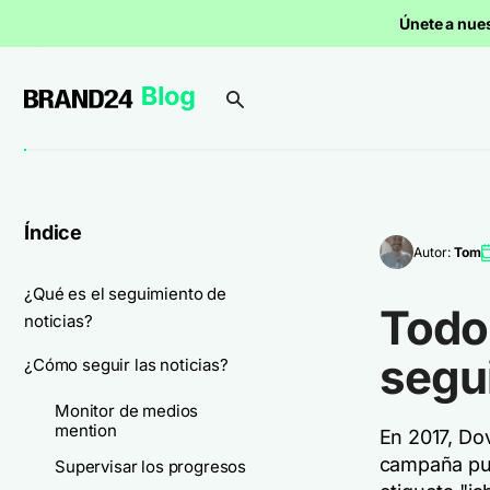
Únete a nue
Índice
Autor:
Tom
¿Qué es el seguimiento de
Todo 
noticias?
segui
¿Cómo seguir las noticias?
Monitor de medios
mention
En 2017, Do
campaña publ
Supervisar los progresos