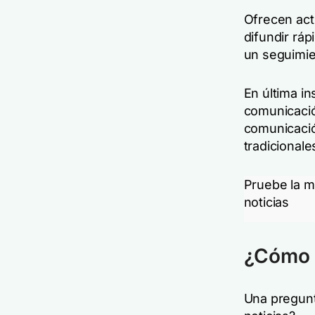
Ofrecen act
difundir ráp
un seguimien
En última in
comunicació
comunicació
tradicionale
Pruebe la m
noticias
¿Cómo s
Una pregunt