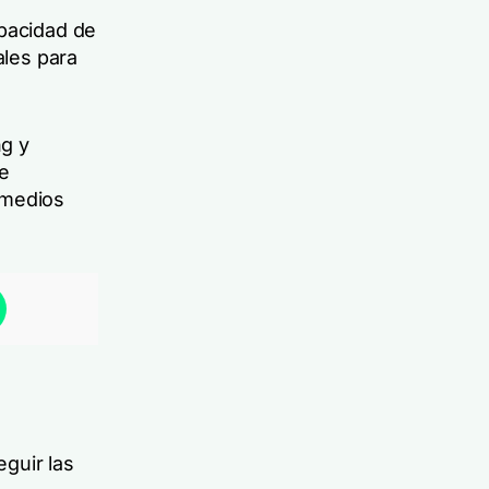
apacidad de
ales para
ng y
de
 medios
guir las