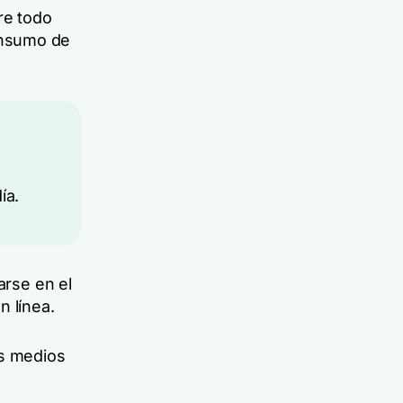
re todo
onsumo de
ía.
arse en el
n línea.
os medios