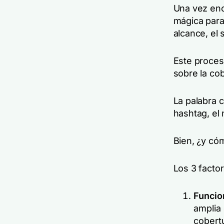
Una vez enc
mágica para 
alcance, el 
Este proces
sobre la co
La palabra 
hashtag, el
Bien, ¿y có
Los 3 facto
Funcio
amplia 
cobert