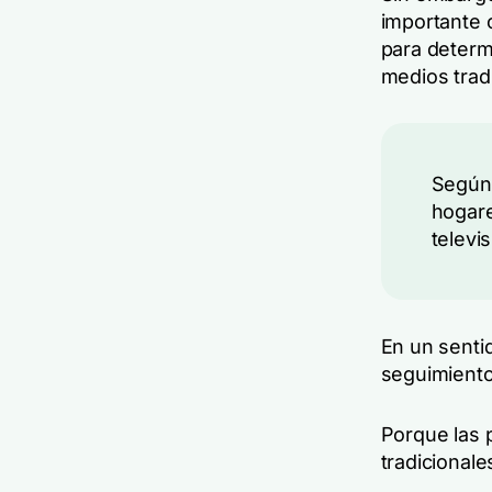
importante 
para deter
medios trad
Segú
hogare
televi
En un sentid
seguimiento
Porque las 
tradicionale