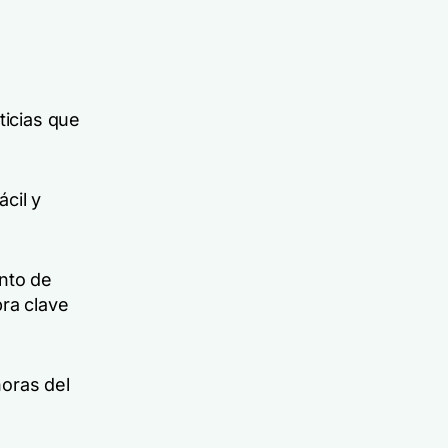
ticias que
cil y
ento de
ra clave
oras del