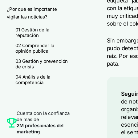
etiqueta "ja
con la etiqu
¿Por qué es importante
muy criticad
vigilar las noticias?
sobre el colo
01 Gestión de la
reputación
Sin embargo,
02 Comprender la
pudo detecta
opinión pública
raíz. Por e
03 Gestión y prevención
pata.
de crisis
04 Análisis de la
competencia
Seguim
de not
organi
Cuenta con la confianza
releva
de más de
esenci
2M profesionales del
marketing
el sen