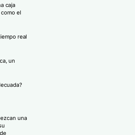
a caja
, como el
tiempo real
ca, un
adecuada?
rezcan una
su
 de