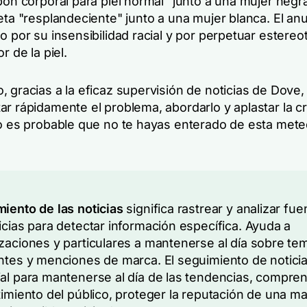
bón corporal para piel normal" junto a una mujer negra
eta "resplandeciente" junto a una mujer blanca. El an
o por su insensibilidad racial y por perpetuar estereo
r de la piel.
 gracias a la eficaz supervisión de noticias de Dove,
r rápidamente el problema, abordarlo y aplastar la cr
so es probable que no te hayas enterado de esta met
iento de las noticias
significa rastrear y analizar fue
icias para detectar información específica. Ayuda a
zaciones y particulares a mantenerse al día sobre te
ntes y menciones de marca. El seguimiento de notici
al para mantenerse al día de las tendencias, compre
timiento del público, proteger la reputación de una ma