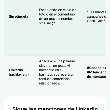
Escribiendo en el pie de
"Las nuevas
foto o en el comentario
Sin etiqueta
campañas de
de un post, el nombre
Coca-Cola"
sin usar @.
Añade # + una palabra
clave en un post. Al
#Cocacola
o
LinkedIn
hacer clic en el
#MTendencia
hashtags
(#)
hashtag, aparecerá un
de mercado
feed de contenidos
relacionados.
Sigue las menciones de LinkedIn