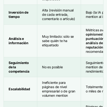
Alta (revisión manual
Inversión de
Bajo (la IA pr
de cada entrada,
tiempo
mention al ins
comentario o artículo)
Métricas ava
opiniones
ten
Muy limitado: sólo se
Análisis e
puntuación d
sabe quién te ha
información
análisis de 
etiquetado
reputación d
recomendacio
Seguimiento
Seguimiento c
de la
No es posible
mention de la
competencia
rendimiento d
Ineficiente para
páginas de nivel
Totalmente es
Escalabilidad
empresarial o de gran
o miles de me
volumen mention
Páginas de L