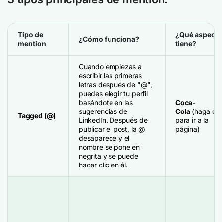
Tipo de
¿Qué aspecto
¿Cómo funciona?
mention
tiene?
Cuando empiezas a
escribir las primeras
letras después de "@",
puedes elegir tu perfil
basándote en las
Coca-
sugerencias de
Cola
(haga cli
Tagged (@)
LinkedIn. Después de
para ir a la
publicar el post, la @
página)
desaparece y el
nombre se pone en
negrita y se puede
hacer clic en él.