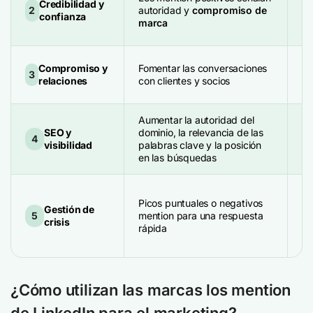
Credibilidad y
co
2
autoridad y
compromiso de
confianza
au
marca
re
Fo
Compromiso y
Fomentar las conversaciones
3
re
relaciones
con clientes y socios
pr
Aumentar la autoridad del
Me
SEO y
dominio, la relevancia de las
Li
4
visibilidad
palabras clave y la posición
vi
en las búsquedas
bú
Re
Picos puntuales o negativos
rá
Gestión de
5
mention para una respuesta
co
crisis
rápida
o 
er
¿Cómo utilizan las marcas los mention