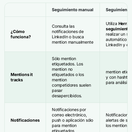
Seguimiento manual
Seguimiento
Utiliza
Herram
Consulta las
seguimiento 
¿Cómo
notificaciones de
realizar un s
funciona?
LinkedIn o busca
automático de
mention manualmente
LinkedIn y en 
Sólo mention
etiquetados. Los
mention no
mention etiqu
Mentions it
etiquetados o los
y con hashtag
tracks
mention
para análisis
competidores suelen
pasar
desapercibidos.
Notificaciones por
correo electrónico,
Notificaciones
Notificaciones
push o aplicación sólo
alertas de se
para mention
los mention
etiquetados