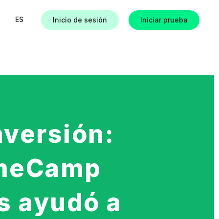
ES
Inicio de sesión
Iniciar prueba
as
versión:
imeCamp
s ayudó a