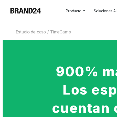
Producto
Soluciones AI
Características
Todas las s
Estudio de caso
TimeCamp
Para empresas
Social Medi
Para las agencias
Asistente 
Para vendedores
Visibilidad 
Para profesionales de las r
900% ma
Para SaaS
Los es
Servicios profesionales
cuentan 