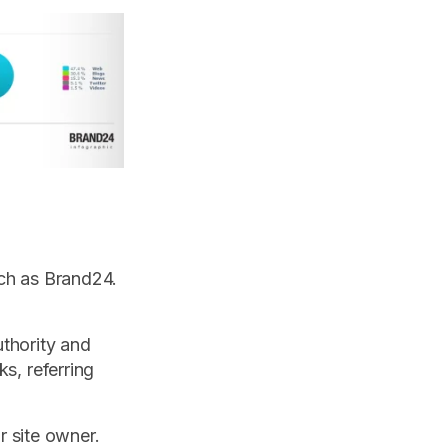
ch as Brand24.
thority and
s, referring
r site owner.