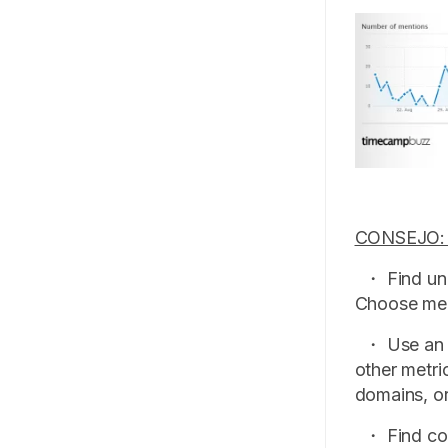
CONSEJO: ¿
・ Find unl
Choose ment
・ Use an S
other metri
domains, or
・ Find cont