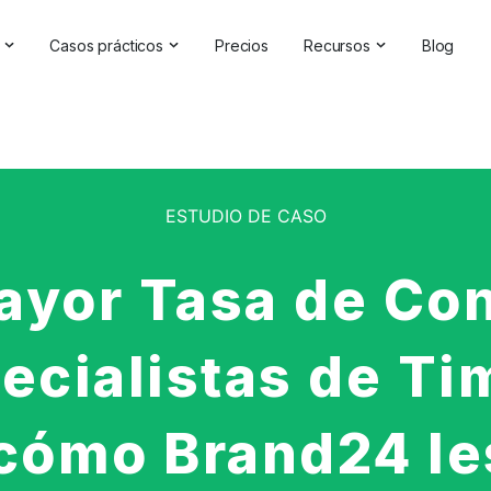
Casos prácticos
Precios
Recursos
Blog
oluciones de IA
Gestión de la reputación en línea
Testimonios y reseñas
a Analytics Software | Brand24
Competitive Analysis
Casos prácticos
de marca
Estudios de mercado
Centro de ayuda
ESTUDIO DE CASO
de la IA
Informes exhaustivos
Comprobador de marc
elaciones públicas
Comentarios de los clientes
Seminarios en línea
yor Tasa de Con
Búsqueda de hashtags
Asóciese con nosotros
pecialistas de T
Backlinks Checker
Directorio de socios
cómo Brand24 le