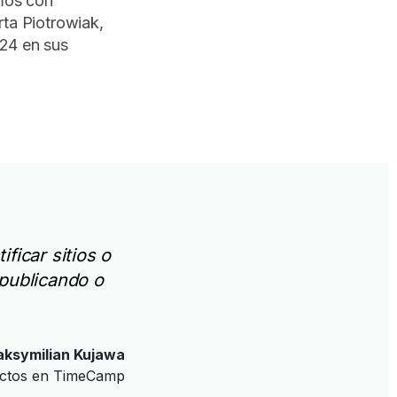
amos con
ta Piotrowiak,
d24 en sus
ficar sitios o
publicando o
ksymilian Kujawa
uctos en TimeCamp