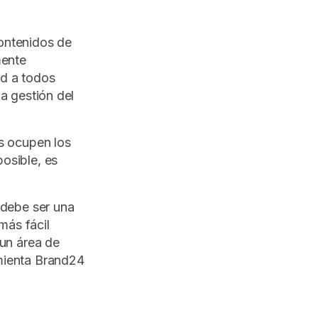
ontenidos de
mente
ad a todos
a gestión del
s ocupen los
osible, es
 debe ser una
más fácil
 un área de
mienta Brand24