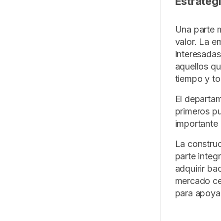
Estrategi
Una parte 
valor. La e
interesadas
aquellos qu
tiempo y to
El departam
primeros pu
importante 
La construc
parte integ
adquirir ba
mercado ce
para apoyar