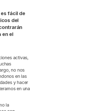
es fácil de
icos del
contrarán
 en el
ciones activas,
muchas
bargo, no nos
ndonos en las
idades y hacer
teramos en una
mo la