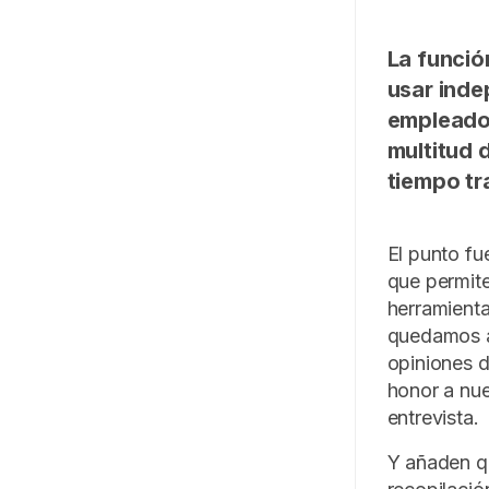
La funció
usar inde
empleado.
multitud 
tiempo tr
El punto fu
que permit
herramienta
quedamos a
opiniones d
honor a nu
entrevista.
Y añaden qu