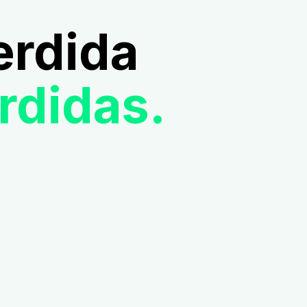
erdida
rdidas.