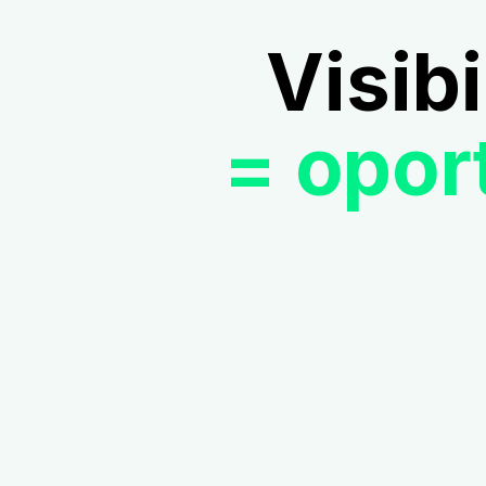
Visib
= opor