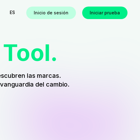
ES
Inicio de sesión
Iniciar prueba
 Tool.
s
scubren las marcas.
 vanguardia del cambio.