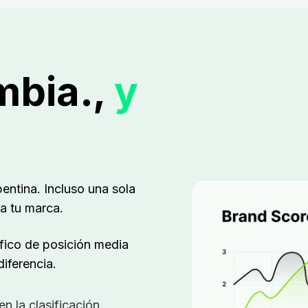
mbia.,
y
entina. Incluso una sola
a tu marca.
áfico de posición media
iferencia.
n la clasificación.