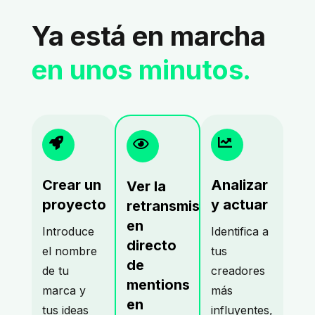
Ya está en marcha
en unos minutos.
Crear un
Analizar
Ver la
proyecto
y actuar
retransmisión
en
Introduce
Identifica a
directo
el nombre
tus
de
de tu
creadores
mentions
marca y
más
en
tus ideas
influyentes,