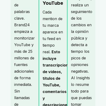
YouTube
de
realiza un
palabras
seguimiento
Cada
clave.
de los
mention de
Brand24
cambios en
tu marca
empieza a
la opinión
aparece en
monitorizar
pública y
tu feed en
YouTube y
detecta a
tiempo
más de 25
tiempo los
real.
Esto
millones de
picos de
incluye
fuentes
opiniones
transcripciones
adicionales
negativas.
de vídeos,
de forma
AI Insights
títulos de
inmediata.
lo resume
YouTube,
Sin
todo para
comentarios
llamadas
que puedas
y
de
tomar
descripciones.