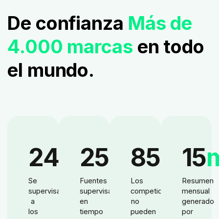
De confianza
Más de
4.000 marcas
en todo
el mundo.
24
M
25
M+
85
%
15
Se
Fuentes
Los
Resumen
supervisa
supervisadas
competidores
mensual
a
en
no
generado
los
tiempo
pueden
por