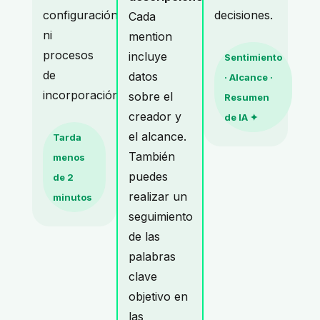
configuración
decisiones.
Cada
ni
mention
procesos
incluye
Sentimiento
de
datos
· Alcance ·
incorporación.
sobre el
Resumen
creador y
de IA ✦
el alcance.
Tarda
También
menos
puedes
de 2
realizar un
minutos
seguimiento
de las
palabras
clave
objetivo en
las