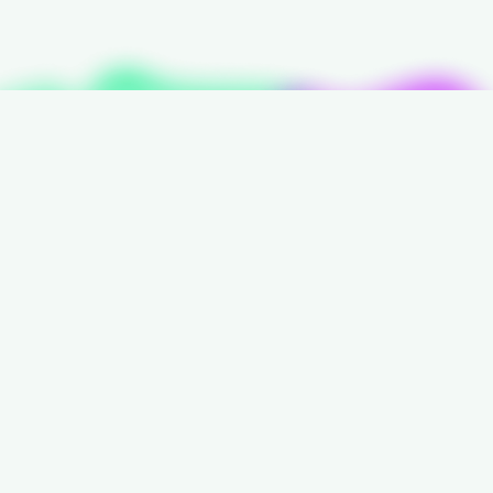
Poursuivre
utilisation
des emoji
sur
toutes
les