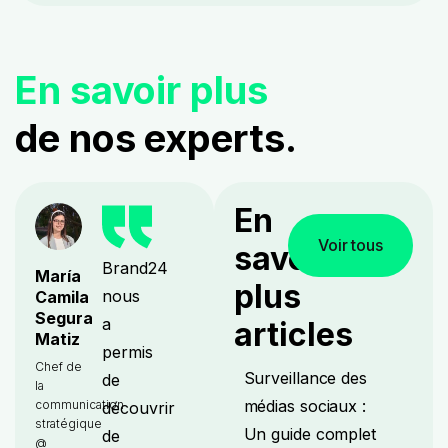
En savoir plus
de nos experts.
En
Voir tous
savoir
Brand24
María
plus
nous
Camila
Segura
a
articles
Matiz
permis
Chef de
Surveillance des
de
la
médias sociaux :
communication
découvrir
stratégique
Un guide complet
de
@