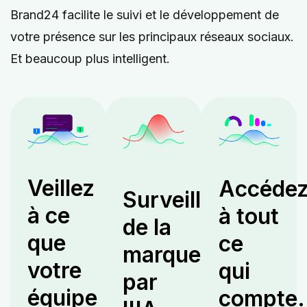
Brand24 facilite le suivi et le développement de
votre présence sur les principaux réseaux sociaux.
Et beaucoup plus intelligent.
Veillez
Accéde
Surveillance
à ce
à tout
de la
que
ce
marque
votre
qui
par
équipe
compte.