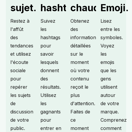
sujet.
hashtags.
chaudes.
Emoji.
Restez à
Suivez
Obtenez
Lisez
l'affût
les
des
entre les
des
hashtags
informations
symboles.
tendances
pour
détaillées
Voyez
et utilisez
savoir
sur le
les
l'écoute
lesquels
moment
emojis
sociale
donnent
où votre
que les
pour
des
contenu
gens
repérer
résultats.
reçoit le
utilisent
les sujets
Utilisez
plus
autour
de
les
d'attention.
de votre
discussion
gagnants
Faites de
marque.
de votre
pour
ce
Comprenez
public.
entrer en
moment
comment