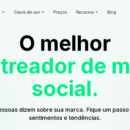
A
Casos de uso
Preços
Recursos
Blog
uções de IA
Gerenciamento da reputação on-line
Depoimentos e avaliações
O melhor
e IA
Competitive Analysis
Estudos de caso
e marca
Pesquisa de mercado
Central de Ajuda
treador de m
ing
da IA
Relatórios abrangentes
Verificador de marca
Feedback do cliente
Webinars
social.
Pesquisa de hashtag
Seja nosso parceiro
Verificador de backlinks
Diretório de parceiros
ssoas dizem sobre sua marca. Fique um passo 
sentimentos e tendências.