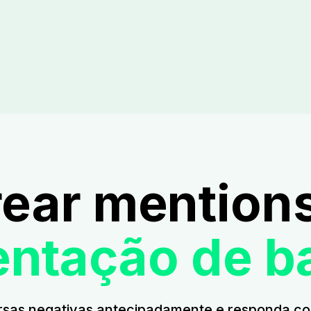
rear mention
entação de b
sas negativas antecipadamente e responda co