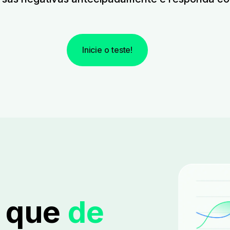
Inicie o teste!
s que
de