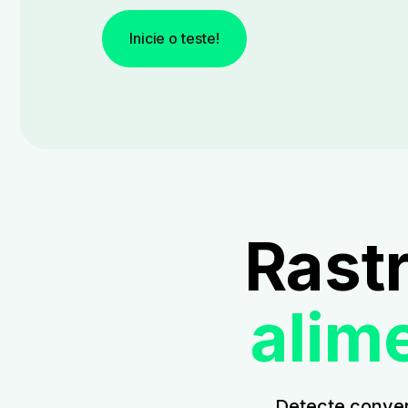
Inicie o teste!
Rast
alim
Detecte conver