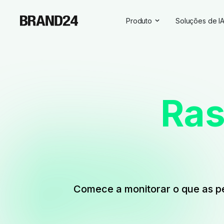
Produto
Soluções de I
Recursos
Todas as sol
Para empresas
Insights sobr
Para agências
Assistente d
Ras
Para profissionais de market
Visibilidade 
Para profissionais de RP
Para SaaS
Serviços profissionais
Comece a monitorar o que as pe