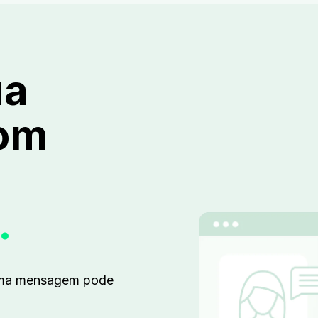
ua
om
.
 uma mensagem pode