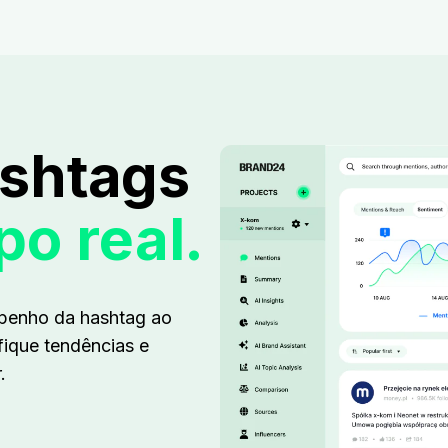
ashtags
o real.
penho da hashtag ao
fique tendências e
.