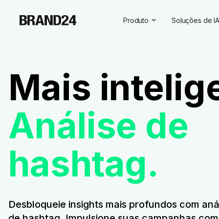
Produto
Soluções de I
Recursos
Todas as sol
Para empresas
Insights sobr
Mais intelig
Para agências
Assistente d
Para profissionais de market
Visibilidade 
Análise de
Para profissionais de RP
Para SaaS
hashtag.
Serviços profissionais
Desbloqueie insights mais profundos com an
de hashtag. Impulsione suas campanhas com 