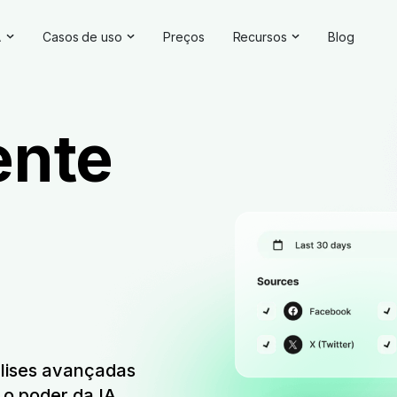
A
Casos de uso
Preços
Recursos
Blog
uções de IA
Gerenciamento da reputação on-line
Depoimentos e avaliações
e IA
Competitive Analysis
Estudos de caso
ente
e marca
Pesquisa de mercado
Central de Ajuda
ing
da IA
Relatórios abrangentes
Verificador de marca
Feedback do cliente
Webinars
Pesquisa de hashtag
Seja nosso parceiro
Verificador de backlinks
Diretório de parceiros
álises avançadas
o poder da IA.