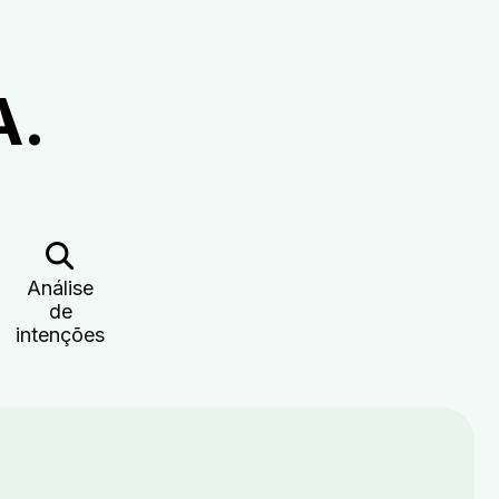
A.
Análise
de
intenções