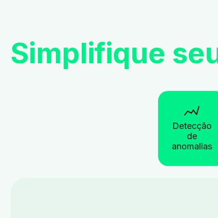
Simplifique se
Detecção
de
anomalias