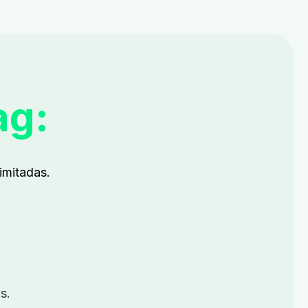
ag:
imitadas.
s.