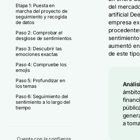
Etapa 1: Puesta en
del mercado.
marcha del proyecto de
artificial 
seguimiento y recogida
empresa exp
de datos
procedentes
Paso 2: Comprobar el
sentimiento
desglose de sentimientos
aumentó en 
Paso 3: Descubrir las
de este tipo
emociones exactas
Paso 4: Compruebe los
emojis
Paso 5: Profundizar en
Anális
los temas
ámbito
Paso 6: Seguimiento del
financ
sentimiento a lo largo del
públic
tiempo
genera
a toma
Cuenta con la confianza