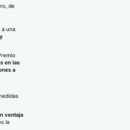
ro, de
 a una
 y
Premio
s en las
ones a
medidas
n ventaja
es la