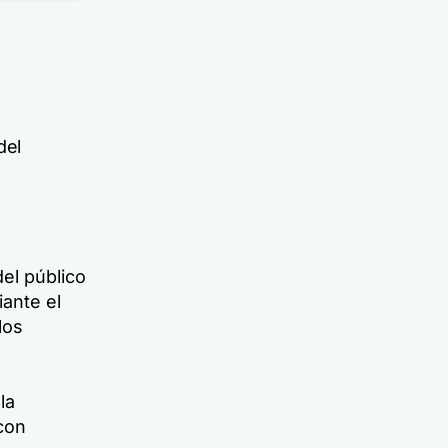
del
del público
ante el
los
la
con