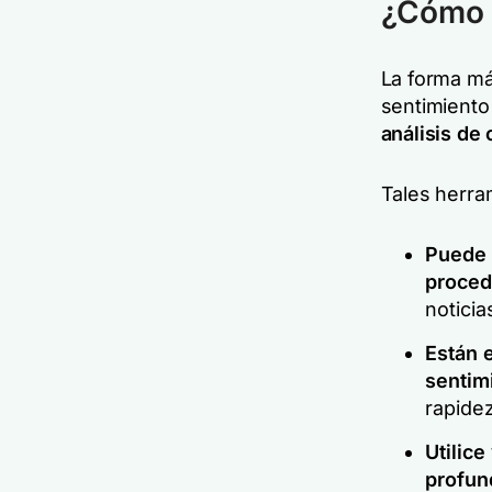
¿Cómo a
La forma más
sentimiento
análisis de
Tales herra
Puede 
proced
noticia
Están 
sentim
rapidez
Utilice
profun