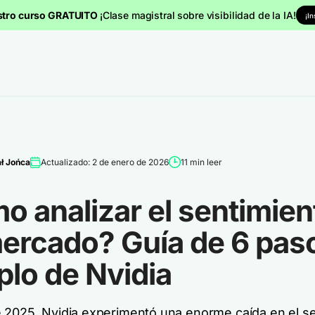
stro curso GRATUITO
¡Clase magistral sobre visibilidad de la IA!
¡I
ł Jońca
Actualizado: 2 de enero de 2026
11 min leer
 analizar el sentimien
mercado? Guía de 6 pas
lo de Nvidia
 2025, Nvidia experimentó una enorme caída en el s