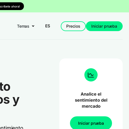
nscríbete ahora!
ES
Temas
Precios
Iniciar prueba
to
Analice el
os y
sentimiento del
mercado
Iniciar prueba
entimiento