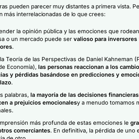
as pueden parecer muy distantes a primera vista. Pe
n más interrelacionadas de lo que crees:
nder la opinión pública y las emociones que rodean
a o un mercado puede ser
valioso para inversores
ores
.
la Teoría de las Perspectivas de Daniel Kahneman (
de Economía),
las personas reaccionan a los cambio
ias y pérdidas basándose en predicciones y emoci
plazo
.
as palabras,
la mayoría de las decisiones financieras
en a prejuicios emocionales
y a menudo tomamos 
nales.
mprensión más profunda de estas emociones le
gra
otros comerciantes
. En definitiva, la pérdida de uno 
a de otro.