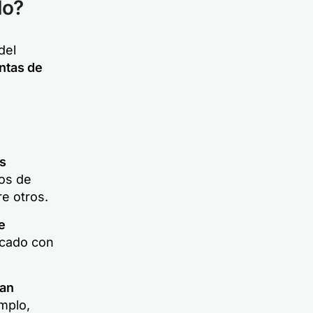
do?
del
ntas de
s
ios de
re otros.
e
rcado con
tan
mplo,