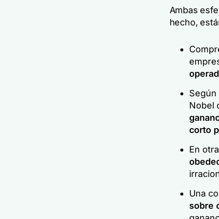
Ambas esfer
hecho, está
Compre
empres
operad
Según 
Nobel 
gananc
corto 
En otr
obedec
irracio
Una co
sobre 
gananci