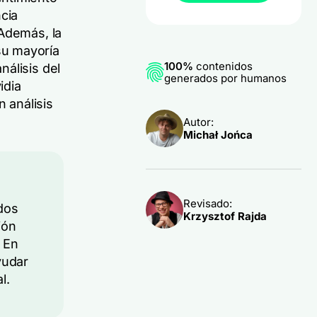
cia
 Además, la
su mayoría
100%
contenidos
álisis del
generados por humanos
idia
 análisis
Autor:
Michał Jońca
Revisado:
dos
Krzysztof Rajda
ión
 En
yudar
l.