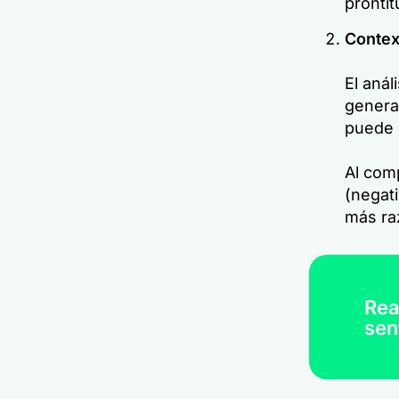
prontit
Contex
El anál
genera
puede i
Al comp
(negat
más ra
Rea
sen