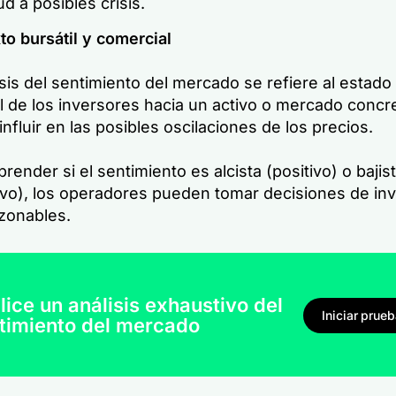
ud a posibles crisis.
to bursátil y comercial
isis del sentimiento del mercado se refiere al estad
l de los inversores hacia un activo o mercado concr
nfluir en las posibles oscilaciones de los precios.
render si el sentimiento es alcista (positivo) o bajis
ivo), los operadores pueden tomar decisiones de inv
zonables.
lice un análisis exhaustivo del
Iniciar prue
timiento del mercado