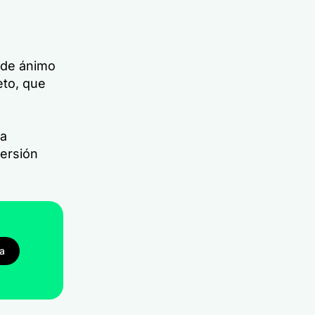
o de ánimo
eto, que
ta
ersión
ba