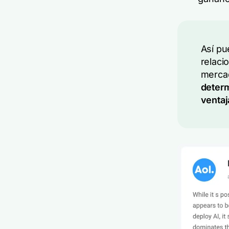
Así pu
relaci
merca
determ
ventaj