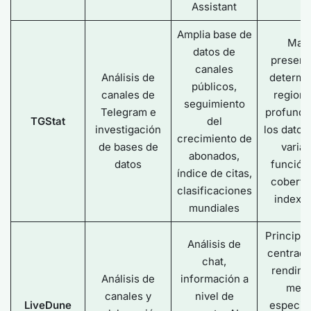
Assistant
Amplia base de
May
datos de
presenc
canales
Análisis de
determi
públicos,
canales de
regione
seguimiento
Telegram e
profundi
TGStat
del
investigación
los datos
crecimiento de
de bases de
variar
abonados,
datos
función 
índice de citas,
cobertu
clasificaciones
indexac
mundiales
Principa
Análisis de
centrada
chat,
rendimi
Análisis de
información a
men
canales y
nivel de
LiveDune
especial