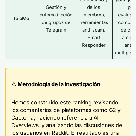
Gestión y
de los
par
automatización
miembros,
evaluac
TeleMe
de grupos de
herramientas
compara
Telegram
anti-spam,
de can
Smart
amplio
Responder
análi
multiplat
⚠️ Metodología de la investigación
Hemos construido este ranking revisando
los comentarios de plataformas como G2 y
Capterra, haciendo referencia a AI
Overviews, y analizando las discusiones de
los usuarios en Reddit. El resultado es una