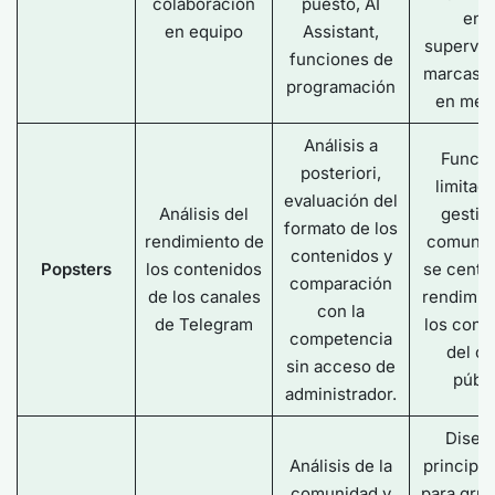
colaboración
puesto, AI
en l
en equipo
Assistant,
supervis
funciones de
marcas 
programación
en ment
Análisis a
Funci
posteriori,
limitad
evaluación del
Análisis del
gestió
formato de los
rendimiento de
comunid
contenidos y
Popsters
los contenidos
se centra
comparación
de los canales
rendimie
con la
de Telegram
los cont
competencia
del ca
sin acceso de
públi
administrador.
Diseñ
Análisis de la
principa
comunidad y
para grup