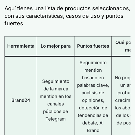
Aquí tienes una lista de productos seleccionados,
con sus características, casos de uso y puntos
fuertes.
Qué podr
Herramienta
Lo mejor para
Puntos fuertes
mej
Seguimiento
mention
basado en
No propo
Seguimiento
palabras clave,
un anál
de la marca
análisis de
profund
mention en los
Brand24
opiniones,
crecimie
canales
detección de
los abona
públicos de
tendencias de
de los c
Telegram
debate, AI
de post-
Brand