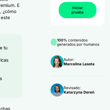
premium. E
Iniciar
s, ¿cómo
prueba
 este
100%
contenidos
generados por humanos
e tu
u
Autor:
ricas
Marcelina Lasota
os
Revisado:
Katarzyna Dereń
uchas