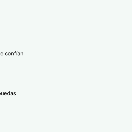
ue confían
 puedas