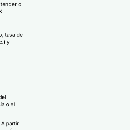
ntender o
X
o, tasa de
.) y
del
a o el
 A partir