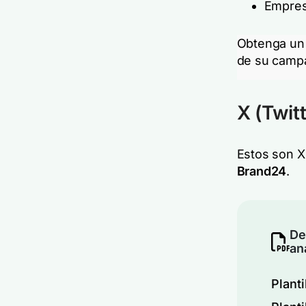
Empre
Obtenga un 
de su camp
X (Twitt
Estos son X 
Brand24
.
De
an
Planti