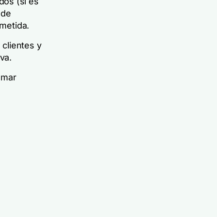
dos (si es
 de
metida.
 clientes y
va.
omar