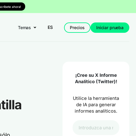
nscríbete ahora!
ES
Temas
Precios
Iniciar prueba
¡Cree su X Informe
Analítico (Twitter)!
Utilice la herramienta
illa
de IA para generar
informes analíticos.
 sólo