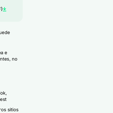
F)
puede
ea e
entes, no
Tok,
rest
ros sitios