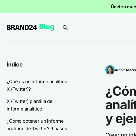
Únete a nue
Índice
Autor:
Marce
¿Qué es un informe analítico
¿Cóm
X (Twitter)?
analí
X (Twitter) plantilla de
informe analítico
y ej
¿Cómo obtener un informe
analítico de Twitter? 9 pasos
Crear un inf