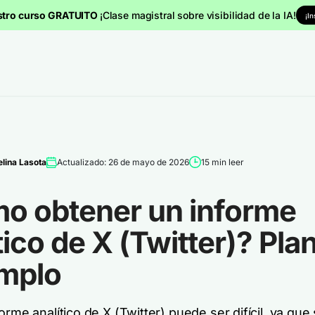
stro curso GRATUITO
¡Clase magistral sobre visibilidad de la IA!
¡I
lina Lasota
Actualizado: 26 de mayo de 2026
15 min leer
o obtener un informe
tico de X (Twitter)? Plant
emplo
orme analítico de X (Twitter) puede ser difícil, ya que