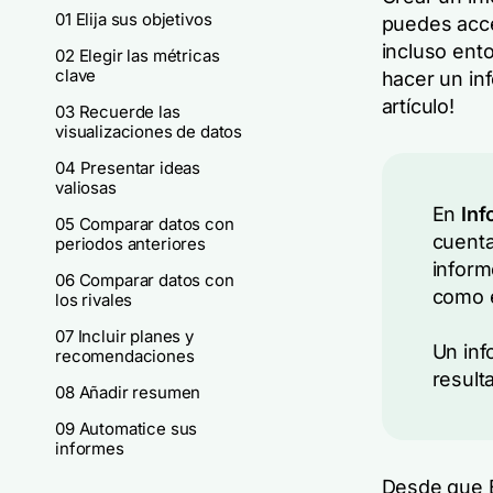
01 Elija sus objetivos
puedes acce
incluso ent
02 Elegir las métricas
clave
hacer un in
artículo!
03 Recuerde las
visualizaciones de datos
04 Presentar ideas
valiosas
En
Inf
05 Comparar datos con
cuenta
periodos anteriores
inform
06 Comparar datos con
como e
los rivales
07 Incluir planes y
Un inf
recomendaciones
result
08 Añadir resumen
09 Automatice sus
informes
Desde que E