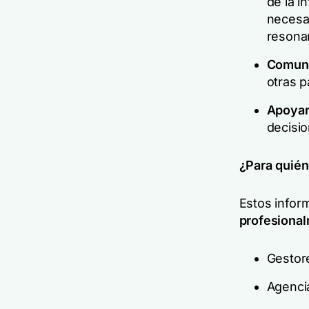
de la i
necesa
resona
Comuni
otras p
Apoyar
decisi
¿Para quién
Estos infor
profesiona
Gestor
Agenci