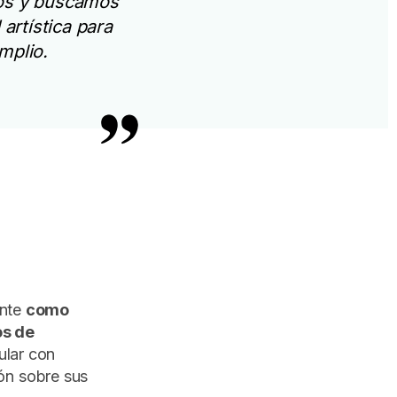
gos y buscamos
artística para
mplio.
ente
como
os de
ular con
ión sobre sus