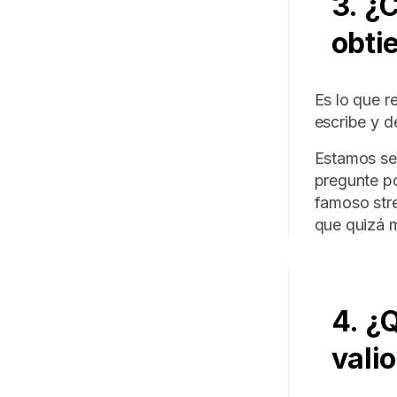
3. ¿
obti
Es lo que re
escribe y d
Estamos se
pregunte po
famoso stre
que quizá m
4. ¿
vali