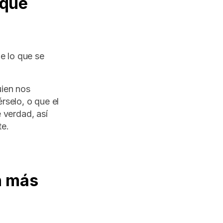
 que
de lo que se
uien nos
rselo, o que el
 verdad, así
te.
n más