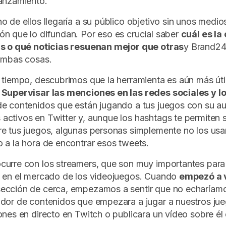
lanzamiento.
o de ellos llegaría a su público objetivo sin unos medio
n que lo difundan. Por eso es crucial saber
cuál es la
as o qué noticias resuenan mejor que otras
y Brand2
 ambas cosas.
 tiempo, descubrimos que la herramienta es aún más úti
.
Supervisar las menciones en las redes sociales y l
e contenidos que están jugando a tus juegos con su au
ctivos en Twitter y, aunque los hashtags te permiten s
e tus juegos, algunas personas simplemente no los us
 a la hora de encontrar esos tweets.
urre con los streamers, que son muy importantes para d
o en el mercado de los videojuegos. Cuando
empezó a v
ección de cerca, empezamos a sentir que no echaríam
dor de contenidos que empezara a jugar a nuestros jue
ones en directo en Twitch o publicara un vídeo sobre é