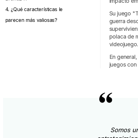
impacto emo
4. ¿Qué características le
Su juego "T
parecen más valiosas?
guerra desd
supervivien
polaca de m
videojuego
En general,
juegos con 
Somos un 