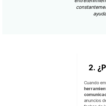
entretenimien
constantement
ayuda
2. ¿
Cuando emp
herramient
comunicac
anuncios de