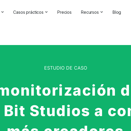
Casos prácticos
Precios
Recursos
Blog
oluciones de IA
Gestión de la reputación en línea
Testimonios y reseñas
a Analytics Software | Brand24
Competitive Analysis
Casos prácticos
de marca
Estudios de mercado
Centro de ayuda
de la IA
Informes exhaustivos
Comprobador de marc
ESTUDIO DE CASO
elaciones públicas
Comentarios de los clientes
Seminarios en línea
Búsqueda de hashtags
Asóciese con nosotros
monitorización 
Backlinks Checker
Directorio de socios
 Bit Studios a c