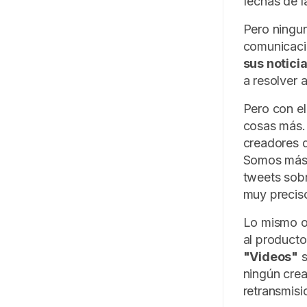
fechas de 
Pero ningun
comunicació
sus notici
a resolver
Pero con el
cosas más
creadores d
Somos más a
tweets sobr
muy preciso
Lo mismo oc
al product
"Videos"
s
ningún crea
retransmisi