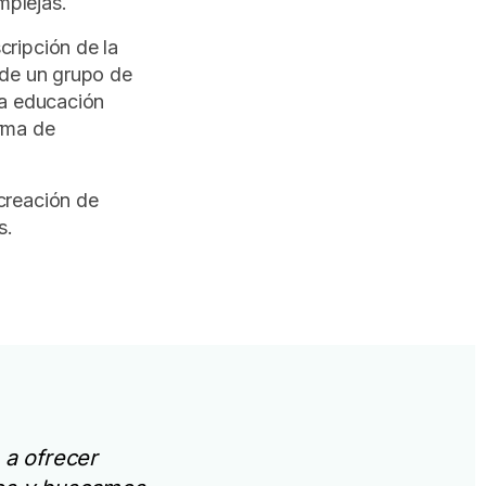
mplejas.
cripción de la
a de un grupo de
la educación
orma de
 creación de
s.
 a ofrecer