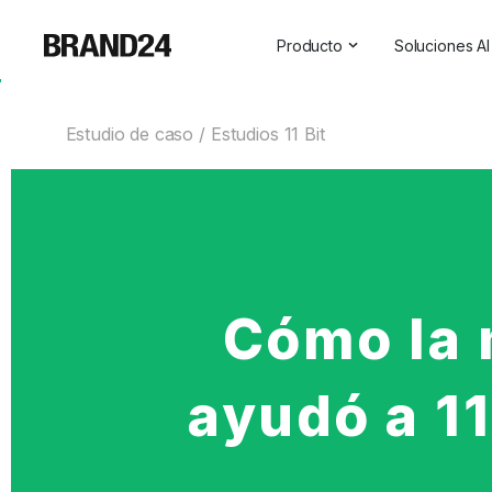
Producto
Soluciones AI
Características
Todas las s
Estudio de caso
Estudios 11 Bit
Para empresas
Social Medi
Para las agencias
Asistente 
Para vendedores
Visibilidad 
Para profesionales de las r
Para SaaS
Cómo la 
Servicios profesionales
ayudó a 11