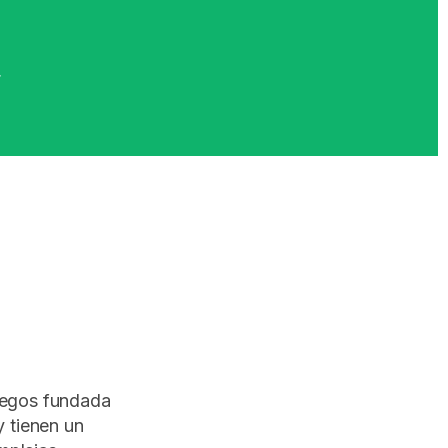
r
uegos fundada
y tienen un