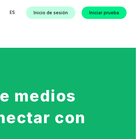
ES
Inicio de sesión
Iniciar prueba
as
de medios
onectar con