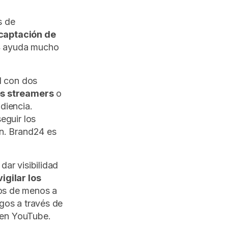
s de
 captación de
4 ayuda mucho
l con dos
os streamers
o
diencia.
eguir los
an. Brand24 es
ar visibilidad
igilar los
os de menos a
gos a través de
l en YouTube.