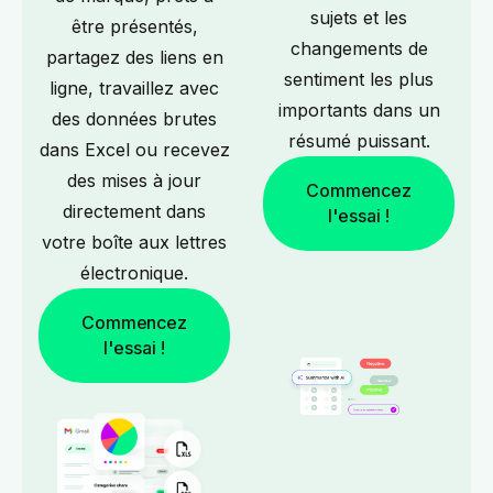
sujets et les
être présentés,
changements de
partagez des liens en
sentiment les plus
ligne, travaillez avec
importants dans un
des données brutes
résumé puissant.
dans Excel ou recevez
des mises à jour
Commencez
directement dans
l'essai !
votre boîte aux lettres
électronique.
Commencez
l'essai !