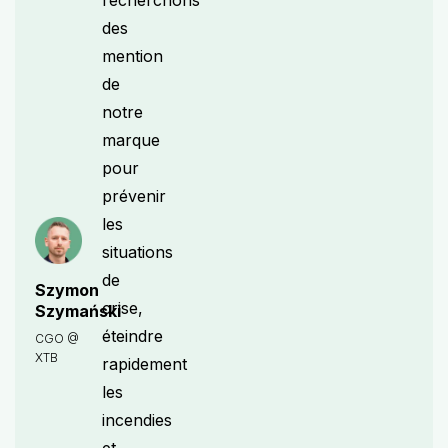
recherchons
des
mention
de
notre
marque
pour
prévenir
les
situations
de
Szymon
crise,
Szymański
éteindre
CGO @
XTB
rapidement
les
incendies