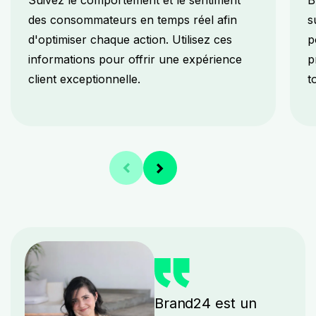
Suivez le comportement et le sentiment
B
des consommateurs en temps réel afin
s
d'optimiser chaque action. Utilisez ces
p
informations pour offrir une expérience
p
client exceptionnelle.
t
Brand24 est un