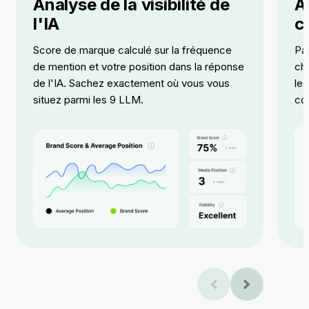
Analyse de la visibilité de
A
l'IA
c
Score de marque calculé sur la fréquence
Pa
de mention
et votre position dans la réponse
cha
de l'IA. Sachez exactement où vous vous
le
situez parmi les 9 LLM.
co