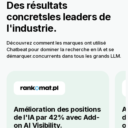
Des résultats
concrets
les leaders de
l'industrie.
Découvrez comment les marques ont utilisé
Chatbeat pour dominer la recherche en IA et se
démarquer.
concurrents dans tous les grands LLM.
Amélioration des positions
A
de l'IA par 42% avec Add-
d
on AI Visibility.
on