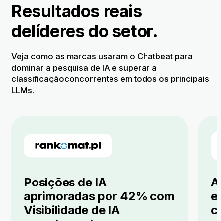
Resultados reais
de
líderes do setor.
Veja como as marcas usaram o Chatbeat para
dominar a pesquisa de IA e superar a
classificação
concorrentes em todos os principais
LLMs.
Posições de IA
A
aprimoradas por 42% com
e
Visibilidade de IA
c