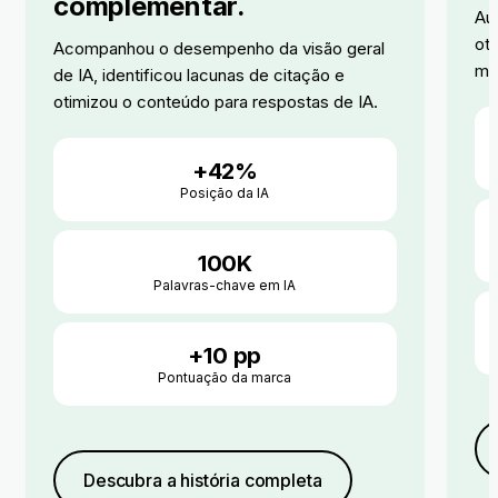
complementar.
Au
oti
Acompanhou o desempenho da visão geral
me
de IA, identificou lacunas de citação e
otimizou o conteúdo para respostas de IA.
+42%
Posição da IA
100K
Palavras-chave em IA
+10 pp
Pontuação da marca
Descubra a história completa