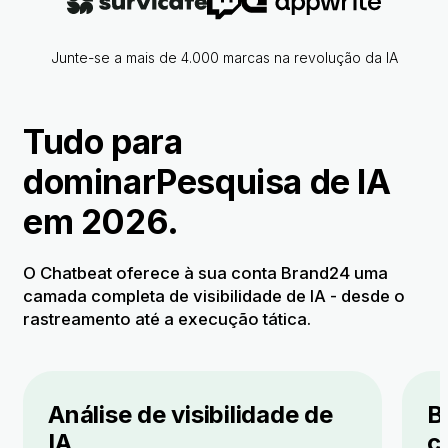
Junte-se a mais de 4.000 marcas na revolução da IA
Tudo para
dominar
Pesquisa de IA
em 2026.
O Chatbeat oferece à sua conta Brand24 uma
camada completa de visibilidade de IA
- desde o
rastreamento até a execução tática.
Análise de visibilidade de
B
IA
c