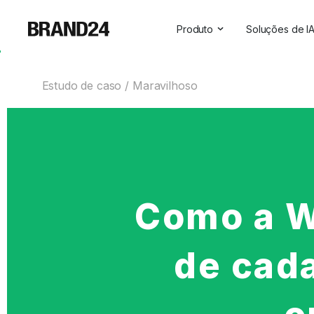
Produto
Soluções de I
Recursos
Todas as so
Estudo de caso
Maravilhoso
Para empresas
Insights sob
Para agências
Assistente 
Para profissionais de marke
Visibilidade 
Para profissionais de RP
Para SaaS
Como a W
Serviços profissionais
de cada