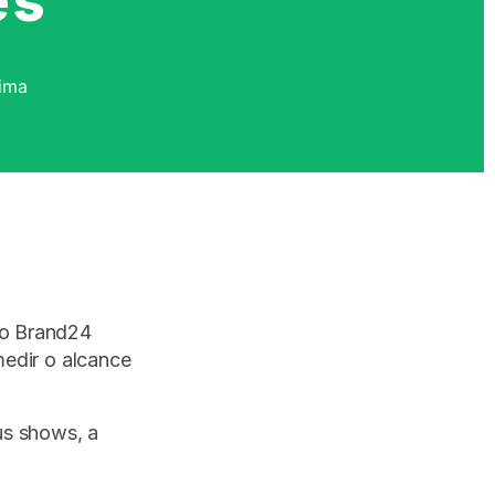
es
nima
 o Brand24
medir o alcance
us shows, a