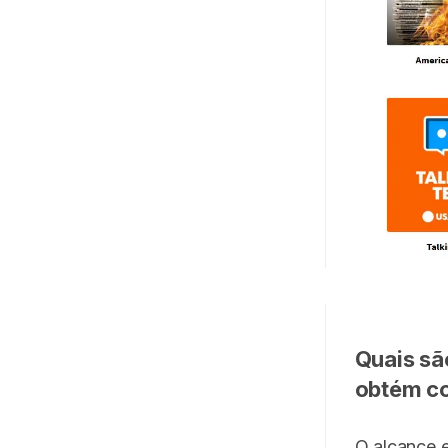
Quais sã
obtém c
O alcance e