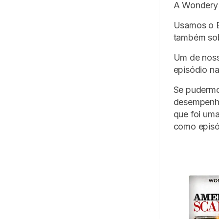
A Wondery 
Usamos o B
também sob
Um de noss
episódio na
Se pudermo
desempenho
que foi uma
como episó