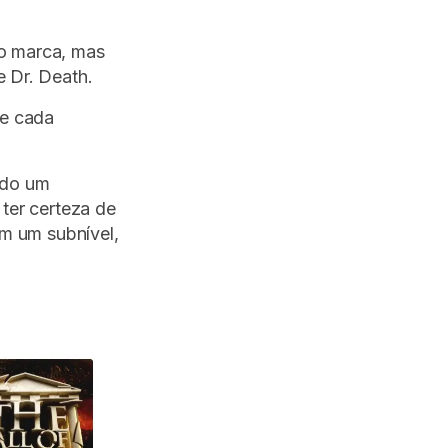
o marca, mas
 Dr. Death.
de cada
ndo um
ter certeza de
em um subnível,