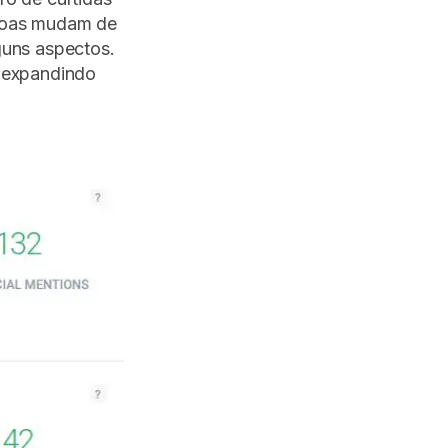
ssoas mudam de
guns aspectos.
e expandindo