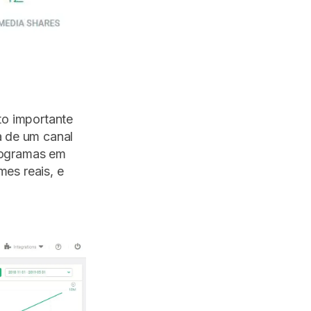
to importante
a de um canal
programas em
mes reais, e