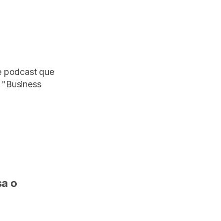
e podcast que
 "Business
sa o