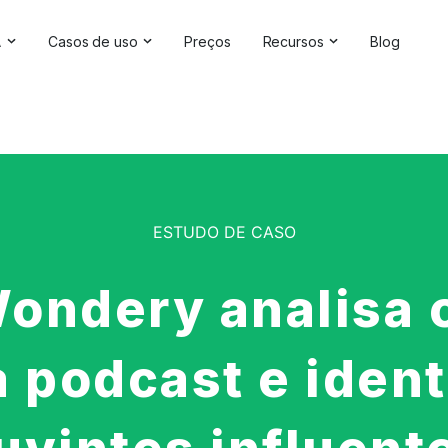
A
Casos de uso
Preços
Recursos
Blog
luções de IA
Gerenciamento da reputação on-line
Depoimentos e avaliaçõe
re IA
Competitive Analysis
Estudos de caso
de marca
Pesquisa de mercado
Central de Ajuda
ting
da IA
Relatórios abrangentes
Verificador de marca
ESTUDO DE CASO
Feedback do cliente
Webinars
Pesquisa de hashtag
Seja nosso parceiro
ondery analisa 
Verificador de backlinks
Diretório de parceiros
 podcast e ident