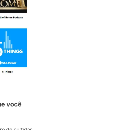
ue você
ro de curtidas