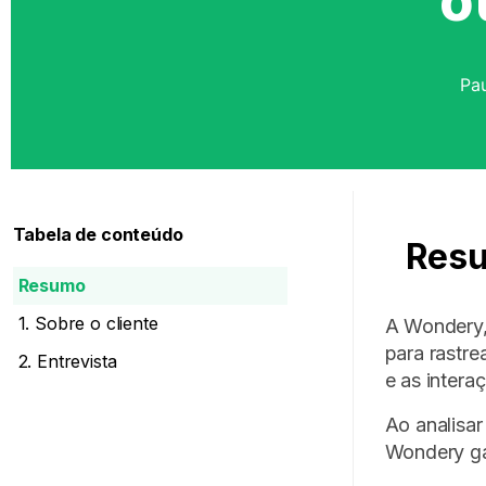
o
Pa
Tabela de conteúdo
Res
Resumo
1. Sobre o cliente
A Wondery,
para rastre
2. Entrevista
e as intera
Ao analisa
Wondery ga