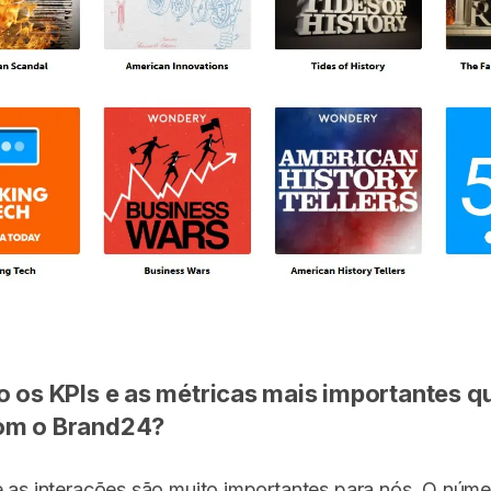
o os KPIs e as métricas mais importantes q
om o Brand24?
 as interações são muito importantes para nós. O núme