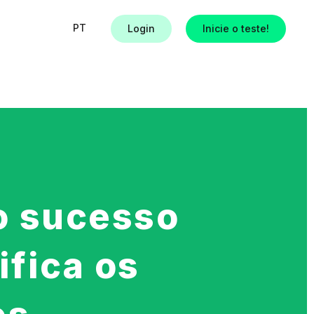
PT
Login
Inicie o teste!
s
o sucesso
ifica os