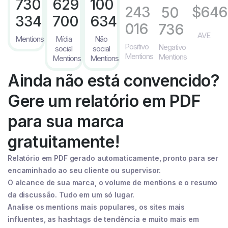
730
629
100
243
$646
50
334
700
634
016
736
AVE
Mentions
Mídia
Não
Positivo
Negativo
social
social
Mentions
Mentions
Mentions
Mentions
Ainda não está convencido?
Gere um relatório em PDF
para sua marca
gratuitamente!
Relatório em PDF gerado automaticamente, pronto para ser
encaminhado ao seu cliente ou supervisor.
O alcance de sua marca, o volume de mentions e o resumo
da discussão. Tudo em um só lugar.
Analise os mentions mais populares, os sites mais
influentes, as hashtags de tendência e muito mais em