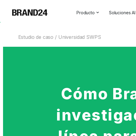
Producto
Soluciones AI
Características
Todas las s
Estudio de caso
Universidad SWPS
Para empresas
Social Medi
Para las agencias
Asistente 
Para vendedores
Visibilidad 
Para profesionales de las r
Para SaaS
Cómo Bra
Servicios profesionales
investiga