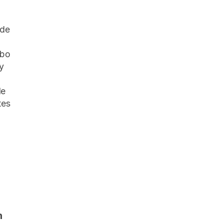
 de
abo
y
de
tes
n