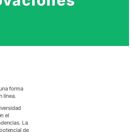
novaciones
 una forma
 línea.
iversidad
n el
endencias. La
 potencial de