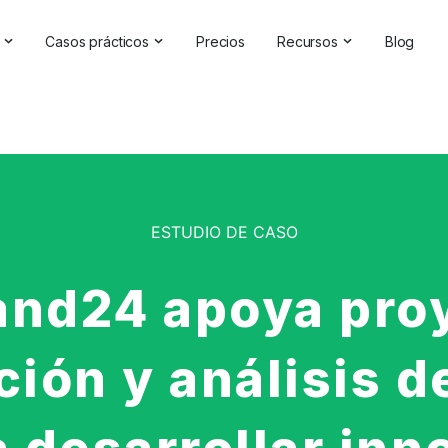
Casos prácticos
Precios
Recursos
Blog
oluciones de IA
Gestión de la reputación en línea
Testimonios y reseñas
a Analytics Software | Brand24
Competitive Analysis
Casos prácticos
de marca
Estudios de mercado
Centro de ayuda
de la IA
Informes exhaustivos
Comprobador de marc
ESTUDIO DE CASO
elaciones públicas
Comentarios de los clientes
Seminarios en línea
Búsqueda de hashtags
Asóciese con nosotros
nd24 apoya pro
Backlinks Checker
Directorio de socios
ción y análisis d