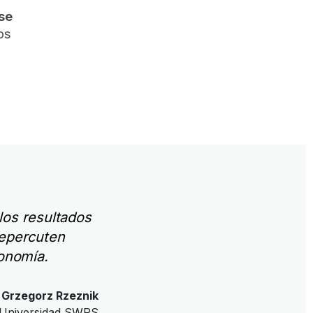
se
os
n
los resultados
repercuten
conomía.
Grzegorz Rzeznik
, Universidad SWPS