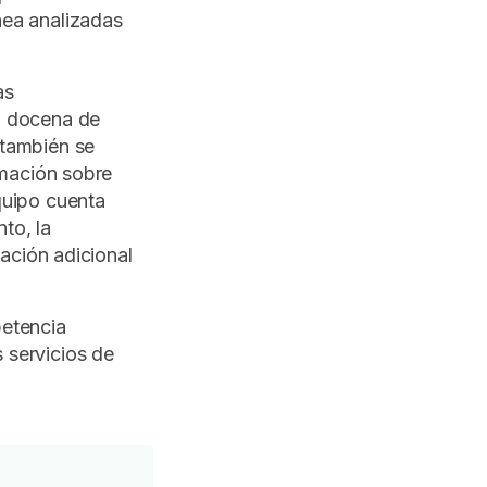
nea analizadas
as
a docena de
 también se
rmación sobre
quipo cuenta
nto, la
cación adicional
petencia
 servicios de