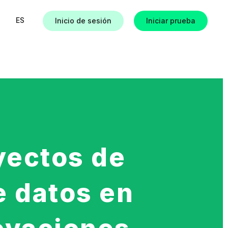
ES
Inicio de sesión
Iniciar prueba
as
yectos de
e datos en