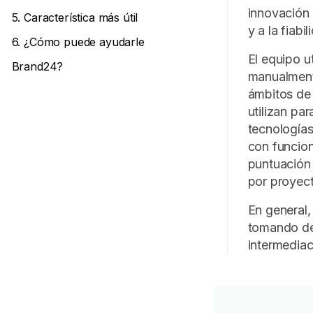
innovación 
5. Característica más útil
y a la fiabi
6. ¿Cómo puede ayudarle
El equipo u
Brand24?
manualment
ámbitos de 
utilizan pa
tecnologías
con funcione
puntuación 
por proyec
En general,
tomando de
intermedia