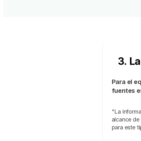
3. L
Para el e
fuentes e
"La informa
alcance de 
para este t