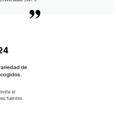
24
 variedad de
recogidos.
imita el
res fuentes