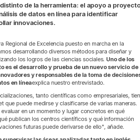
istinto de la herramienta: el apoyo a proyect
álisis de datos en línea para identificar
ollar innovaciones.
iva Regional de Excelencia puesto en marcha en la
mos desarrollando diversos métodos para diseñar y
lizando los logros de las ciencias sociales.
Uno de los
o es el desarrollo y prueba de un nuevo servicio de
nnovadores y responsables de la toma de decisione
atos en línea
explica nuestro entrevistado.
ializaciones, tanto científicas como empresariales, tie
et que puede medirse y clasificarse de varias maneras.
 evaluar en un momento y lugar concretos en qué
qué publican los centros científicos y qué información
vaciones futuras puede derivarse de ello", añade.
a supervisar las áreas analizadas tanto en inglés