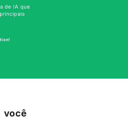
a de IA que
principais
tion!
a você