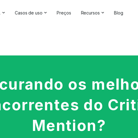
A
Casos de uso
Preços
Recursos
Blog
luções de IA
Gerenciamento da reputação on-line
Depoimentos e avaliaçõe
re IA
Competitive Analysis
Estudos de caso
de marca
Pesquisa de mercado
Central de Ajuda
ting
da IA
Relatórios abrangentes
Verificador de marca
Feedback do cliente
Webinars
curando os melh
Pesquisa de hashtag
Seja nosso parceiro
correntes do Crit
Verificador de backlinks
Diretório de parceiros
Mention?