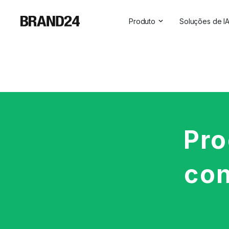
Produto
Soluções de I
Recursos
Todas as so
Para empresas
Insights sob
Para agências
Assistente 
Para profissionais de marke
Visibilidade 
Para profissionais de RP
Pro
Para SaaS
con
Serviços profissionais