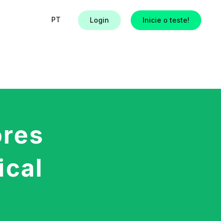
PT
Login
Inicie o teste!
s
ores
ical