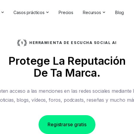
Casos prácticos
Precios
Recursos
Blog
oluciones de IA
Gestión de la reputación en línea
Testimonios y reseñas
a Analytics Software | Brand24
Competitive Analysis
Casos prácticos
HERRAMIENTA DE ESCUCHA SOCIAL AI
de marca
Estudios de mercado
Centro de ayuda
Protege La Reputación
de la IA
Informes exhaustivos
Comprobador de marc
De Ta Marca.
elaciones públicas
Comentarios de los clientes
Seminarios en línea
Búsqueda de hashtags
Asóciese con nosotros
ten acceso a las menciones en las redes sociales mediante 
Backlinks Checker
Directorio de socios
oticias, blogs, vídeos, foros, podcasts, reseñas y mucho má
Registrarse gratis