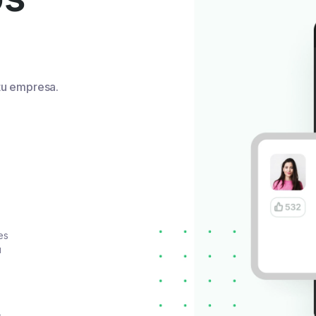
tu empresa.
.
es
u