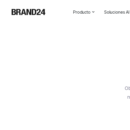
Producto
Soluciones AI
Características
Todas las s
Para empresas
Social Medi
Para las agencias
Asistente 
Para vendedores
Visibilidad 
Para profesionales de las r
Para SaaS
Ob
Servicios profesionales
n