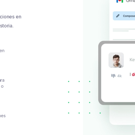
ciones en
storia.
 en
ara
 o
nes