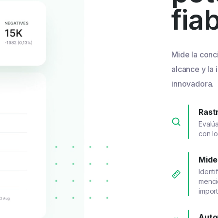
fia
Mide la conci
alcance y la 
innovadora.
Rast
Evalú
con l
Mide
Identi
mencio
import
Auto