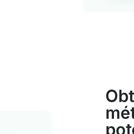
Obt
mét
pot