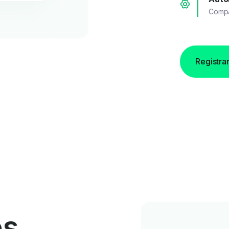
Compar
Registrar
os